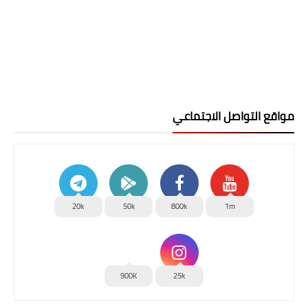
مواقع التواصل الاجتماعي
20k
50k
800k
1m
900K
25k