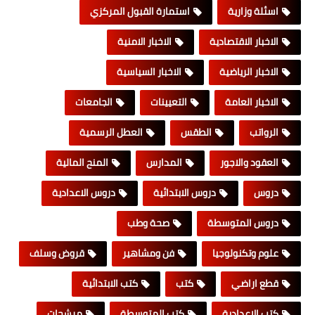
اسئلة وزارية
استمارة القبول المركزي
الاخبار الاقتصادية
الاخبار الامنية
الاخبار الرياضية
الاخبار السياسية
الاخبار العامة
التعيينات
الجامعات
الرواتب
الطقس
العطل الرسمية
العقود والاجور
المدارس
المنح المالية
دروس
دروس الابتدائية
دروس الاعدادية
دروس المتوسطة
صحة وطب
علوم وتكنولوجيا
فن ومشاهير
قروض وسلف
قطع اراضي
كتب
كتب الابتدائية
كتب الاعدادية
كتب المتوسطة
مرشحات