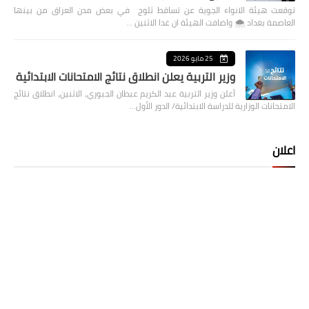
توقعت هيئة الانواء الجوية عن تساقط ثلوج في بعض مدن العراق من بينها
العاصمة بغداد ⁦🌨️⁩ واضافت الهيئة ان غدا الاثنين …
25 مايو 2026
وزير التربية يعلن انطلاق نتائج الامتحانات الابتدائية
أعلن وزير التربية عبد الكريم عبطان الجبوري، الاثنين، انطلاق نتائج
الامتحانات الوزارية للدراسة الابتدائية/ الدور الأول…
اعلان