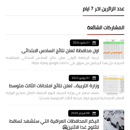
عدد الزائرين اخر 7 ايام
المشاركات الشائعة
21 مايو 2024
اول محافظة تعلن نتائج السادس الابتدائي
تربية الرصافة الأولى تعلن نتائج السادس الابتدائي لمشاهدة
النتيجة نزل هذا البرنامج من سوق بلي https://play.google.com/s…
01 يوليو 2022
وزارة التربية... تعلن نتائج امتحانات الثالث متوسط
كشف مصدر في وزارة التربية، اليوم الجمعة، اكمال تصحيح الوزارة
الدفاتر الامتحانية لجميع مواد مرحلة الثالث المتوسط باستثنا…
09 فبراير 2020
اليكم المحافظات العراقية التي ستشهد تساقط
للثلوج غدا الاثنين🥶