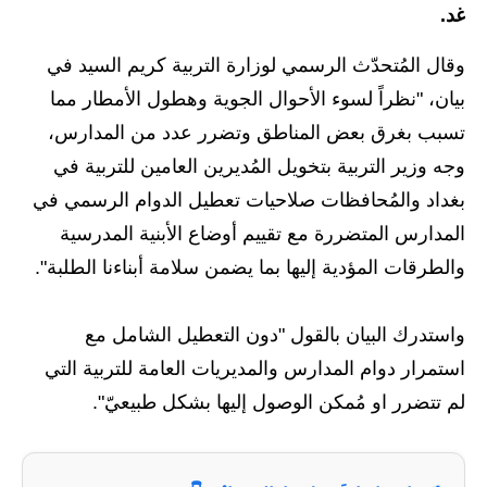
غد.
الاخبار الاقتصادية
وقال المُتحدّث الرسمي لوزارة التربية كريم السيد في
الاخبار الرياضية
بيان، "نظراً لسوء الأحوال الجوية وهطول الأمطار مما
تسبب بغرق بعض المناطق وتضرر عدد من المدارس،
المدارس
وجه وزير التربية بتخويل المُديرين العامين للتربية في
اخبار وقرارات وزارة التربية
بغداد والمُحافظات صلاحيات تعطيل الدوام الرسمي في
المدارس المتضررة مع تقييم أوضاع الأبنية المدرسية
نتائج الامتحانات
والطرقات المؤدية إليها بما يضمن سلامة أبناءنا الطلبة".
المرحلة الابتدائية
واستدرك البيان بالقول "دون التعطيل الشامل مع
المرحلة المتوسطة
استمرار دوام المدارس والمديريات العامة للتربية التي
المرحلة الاعدادية
لم تتضرر او مُمكن الوصول إليها بشكل طبيعيّ".
اسئلة وزارية