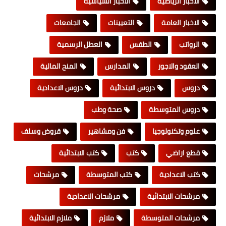
الاخبار الرياضية
الاخبار السياسية
الاخبار العامة
التعيينات
الجامعات
الرواتب
الطقس
العطل الرسمية
العقود والاجور
المدارس
المنح المالية
دروس
دروس الابتدائية
دروس الاعدادية
دروس المتوسطة
صحة وطب
علوم وتكنولوجيا
فن ومشاهير
قروض وسلف
قطع اراضي
كتب
كتب الابتدائية
كتب الاعدادية
كتب المتوسطة
مرشحات
مرشحات الابتدائية
مرشحات الاعدادية
مرشحات المتوسطة
ملازم
ملازم الابتدائية