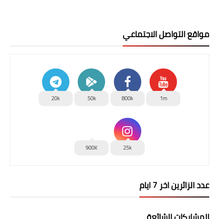
مواقع التواصل الاجتماعي
20k
50k
800k
1m
900K
25k
عدد الزائرين اخر 7 ايام
المشاركات الشائعة