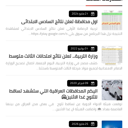
21 مايو 2024
اول محافظة تعلن نتائج السادس الابتدائي
تربية الرصافة الأولى تعلن نتائج السادس الابتدائي لمشاهدة
النتيجة نزل هذا البرنامج من سوق بلي https://play.google.com/s…
01 يوليو 2022
وزارة التربية... تعلن نتائج امتحانات الثالث متوسط
كشف مصدر في وزارة التربية، اليوم الجمعة، اكمال تصحيح الوزارة
الدفاتر الامتحانية لجميع مواد مرحلة الثالث المتوسط باستثنا…
09 فبراير 2020
اليكم المحافظات العراقية التي ستشهد تساقط
للثلوج غدا الاثنين🥶
توقعت هيئة الانواء الجوية عن تساقط ثلوج في بعض مدن العراق من بينها
العاصمة بغداد ⁦🌨️⁩ واضافت الهيئة ان غدا الاثنين …
25 مايو 2026