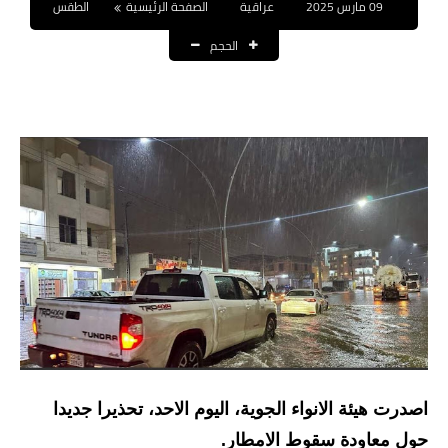
09 مارس 2025
عراقية
الصفحة الرئيسية
الطقس
نتائج التعيينات
الحجم
العقود والاجور اليومية
الرواتب والقروض
الرواتب
القروض والسلف
المنح المالية
قطع الاراضي
اخبار العراق
الاخبار السياسية
اصدرت هيئة الانواء الجوية، اليوم الاحد، تحذيرا جديدا
الاخبار الامنية
حول معاودة سقوط الامطار.