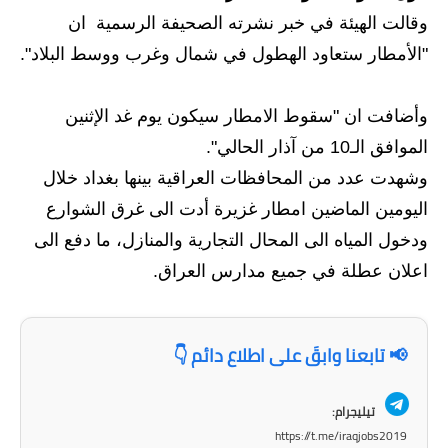
وقالت الهيئة في خبر نشرته الصحيفة الرسمية ان
الاخبار الاقتصادية
"الأمطار ستعاود الهطول في شمال وغرب ووسط البلاد".
الاخبار الرياضية
وأضافت ان "سقوط الامطار سيكون يوم غد الإثنين
المدارس
الموافق الـ10 من آذار الحالي".
اخبار وقرارات وزارة التربية
وشهدت عدد من المحافظات العراقية بينها بغداد خلال
اليومين الماضين امطار غزيرة أدت الى غرق الشوارع
نتائج الامتحانات
ودخول المياه الى المحال التجارية والمنازل، ما دفع الى
المرحلة الابتدائية
اعلان عطلة في جميع مدارس العراق.
المرحلة المتوسطة
📢 تابعنا وابقَ على اطلاع دائم 👇
المرحلة الاعدادية
اسئلة وزارية
تيليجرام:
https://t.me/iraqjobs2019