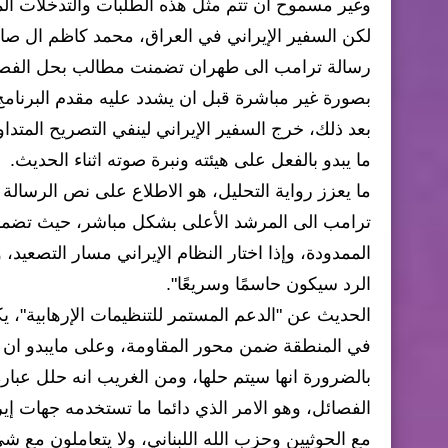
وغير مسموح ان تتم مثل هذه الطلبات والتدخلات الم
لكن السفير الإيراني في العراق، محمد كاظم ال صادق
رسالة ترامب الى طهران تضمنت مطالب بحل الفصائل
بصورة غير مباشرة قبل ان يشدد عليه مقدم البرنا
بعد ذلك، خرج السفير الإيراني لينفي التصريح المتد
ما يبدو بالفعل على هيئته ونبرة صوته اثناء الحديث.
ما يعزز رواية التحليل، هو الاطلاع على نص الرسالة
ترامب الى المرشد الأعلى بشكل مباشر، حيث تضمنت ا
الممدودة، وإذا اختار النظام الإيراني مسار التصعيد،
الرد سيكون حاسمًا وسريعًا".
الحديث عن "الدعم المستمر للتنظيمات الإرهابية"
في المنطقة ضمن محور المقاومة، وعلى مايبدو ان ال
بالضرورة انها سيتم حلها، ومن الغريب انه حلل عبار
الفصائل، وهو الامر الذي دائما ما تستخدمه جهات إيرا
مع الحوثيين وحزب الله اللبناني، ولا يتعاملون مع