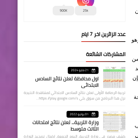
900K
25k
ن
عدد الزائرين اخر 7 ايام
هو
المشاركات الشائعة
من
د
21 مايو 2024
اول محافظة تعلن نتائج السادس
إن
الابتدائي
تربية الرصافة الأولى تعلن نتائج السادس الابتدائي لمشاهدة النتيجة
ة
نزل هذا البرنامج من سوق بلي https://play.google.com/s…
01 يوليو 2022
وزارة التربية... تعلن نتائج امتحانات
ب
الثالث متوسط
ي
كشف مصدر في وزارة التربية، اليوم الجمعة، اكمال تصحيح الوزارة