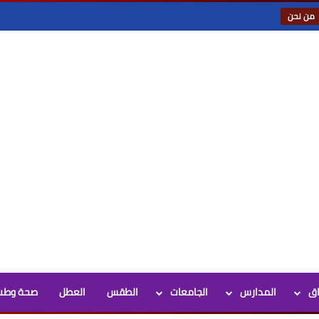
من نحن
اق
المدارس
الجامعات
الطقس
العطل
صحة وطب