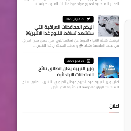
الدفاتر الامتحانية لجميع مواد مرحلة الثالث المتوسط باستثنا…
09 فبراير 2020
اليكم المحافظات العراقية التي
ستشهد تساقط للثلوج غدا الاثنين🥶
توقعت هيئة الانواء الجوية عن تساقط ثلوج في بعض مدن العراق
من بينها العاصمة بغداد ⁦🌨️⁩ واضافت الهيئة ان غدا الاثنين …
25 مايو 2026
وزير التربية يعلن انطلاق نتائج
الامتحانات الابتدائية
أعلن وزير التربية عبد الكريم عبطان الجبوري، الاثنين، انطلاق نتائج
الامتحانات الوزارية للدراسة الابتدائية/ الدور الأول…
اعلان