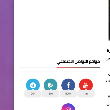
ة
ين
مواقع التواصل الاجتماعي
شد
20k
50k
800k
1m
ة
ل