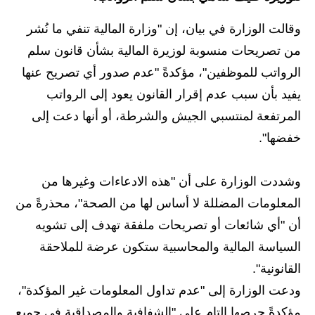
الاخبار الاقتصادية
وقالت الوزارة في بيان، إن "وزارة المالية تنفي ما نُشر
من تصريحات منسوبة لوزيرة المالية بشأن قانون سلم
الاخبار الرياضية
الرواتب للموظفين"، مؤكدةً "عدم صدور أي تصريح عنها
المدارس
يفيد بأن سبب عدم إقرار القانون يعود إلى الرواتب
المرتفعة لمنتسبي الجيش والشرطة، أو أنها دعت إلى
اخبار وقرارات وزارة التربية
خفضها".
نتائج الامتحانات
وشددت الوزارة على أن "هذه الادعاءات وغيرها من
المرحلة الابتدائية
المعلومات المضللة لا أساس لها من الصحة"، محذرةً من
المرحلة المتوسطة
أن "أي شائعات أو تصريحات ملفقة تهدف إلى تشويه
السياسة المالية والمحاسبية ستكون عرضة للملاحقة
المرحلة الاعدادية
القانونية".
اسئلة وزارية
ودعت الوزارة إلى "عدم تداول المعلومات غير المؤكدة"،
مؤكدةً حرصها التام على "الشفافية والمصداقية في جميع