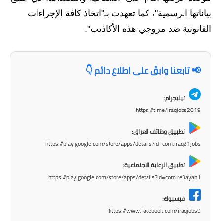
المرحلة الابتدائية
بياناتها الرسمية"، كما تعهدت بـ"اتخاذ كافة الإجراءات
المرحلة المتوسطة
القانونية ضد مروجي هذه الأكاذيب".
المرحلة الاعدادية
📢 تابعنا وابقَ على اطلاع دائم 👇
مرشحات
المرحلة الابتدائية
تيليجرام:
https://t.me/iraqjobs2019
المرحلة المتوسطة
تطبيق وظائف العراق:
المرحلة الاعدادية
https://play.google.com/store/apps/details?id=com.iraq21jobs
كتب مدرسية
تطبيق الرعاية الاجتماعية:
https://play.google.com/store/apps/details?id=com.re3ayah1
المرحلة الابتدائية
فيسبوك:
المرحلة المتوسطة
https://www.facebook.com/iraqjobs9