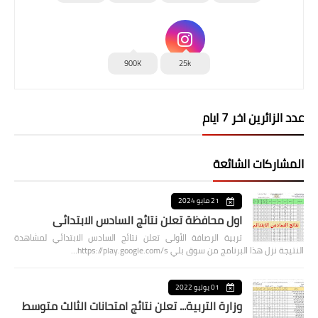
900K
25k
عدد الزائرين اخر 7 ايام
المشاركات الشائعة
21 مايو 2024
اول محافظة تعلن نتائج السادس الابتدائي
تربية الرصافة الأولى تعلن نتائج السادس الابتدائي لمشاهدة
النتيجة نزل هذا البرنامج من سوق بلي https://play.google.com/s…
01 يوليو 2022
وزارة التربية... تعلن نتائج امتحانات الثالث متوسط