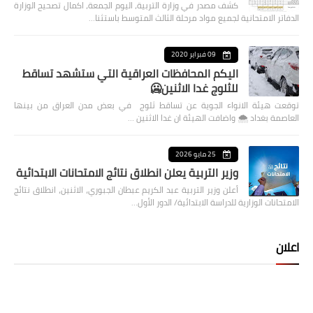
كشف مصدر في وزارة التربية، اليوم الجمعة، اكمال تصحيح الوزارة
الدفاتر الامتحانية لجميع مواد مرحلة الثالث المتوسط باستثنا…
09 فبراير 2020
اليكم المحافظات العراقية التي ستشهد تساقط
للثلوج غدا الاثنين🥶
توقعت هيئة الانواء الجوية عن تساقط ثلوج في بعض مدن العراق من بينها
العاصمة بغداد ⁦🌨️⁩ واضافت الهيئة ان غدا الاثنين …
25 مايو 2026
وزير التربية يعلن انطلاق نتائج الامتحانات الابتدائية
أعلن وزير التربية عبد الكريم عبطان الجبوري، الاثنين، انطلاق نتائج
الامتحانات الوزارية للدراسة الابتدائية/ الدور الأول…
اعلان