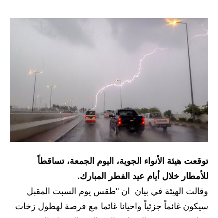
الرواتب والقروض
الرواتب
القروض والسلف
المنح المالية
قطع الاراضي
اخبار العراق
الاخبار السياسية
توقعت هيئة الأنواء الجوية، اليوم الجمعة، تساقطاً
الاخبار الامنية
للأمطار خلال أيام عيد الفطر المبارك.
الاخبار الاقتصادية
وقالت الهيئة في بيان ان "طقس يوم السبت المقبل
سيكون غائماً جزئياً واحيانا غائما مع فرصة لهطول زخات
الاخبار الرياضية