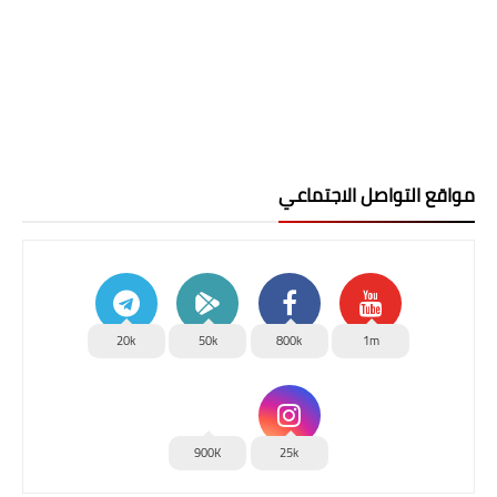
مواقع التواصل الاجتماعي
20k
50k
800k
1m
900K
25k