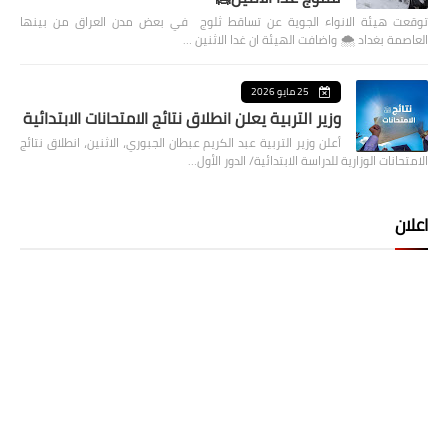
توقعت هيئة الانواء الجوية عن تساقط ثلوج في بعض مدن العراق من بينها
العاصمة بغداد ⁦🌨️⁩ واضافت الهيئة ان غدا الاثنين …
25 مايو 2026
وزير التربية يعلن انطلاق نتائج الامتحانات الابتدائية
أعلن وزير التربية عبد الكريم عبطان الجبوري، الاثنين، انطلاق نتائج
الامتحانات الوزارية للدراسة الابتدائية/ الدور الأول…
اعلان