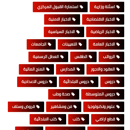
اسئلة وزارية
استمارة القبول المركزي
الاخبار الاقتصادية
الاخبار الامنية
الاخبار الرياضية
الاخبار السياسية
الاخبار العامة
التعيينات
الجامعات
الرواتب
الطقس
العطل الرسمية
العقود والاجور
المدارس
المنح المالية
دروس
دروس الابتدائية
دروس الاعدادية
دروس المتوسطة
صحة وطب
علوم وتكنولوجيا
فن ومشاهير
قروض وسلف
قطع اراضي
كتب
كتب الابتدائية