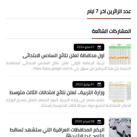
عدد الزائرين اخر 7 ايام
المشاركات الشائعة
21 مايو 2024
اول محافظة تعلن نتائج السادس الابتدائي
تربية الرصافة الأولى تعلن نتائج السادس الابتدائي لمشاهدة
النتيجة نزل هذا البرنامج من سوق بلي https://play.google.com/s…
01 يوليو 2022
وزارة التربية... تعلن نتائج امتحانات الثالث متوسط
كشف مصدر في وزارة التربية، اليوم الجمعة، اكمال تصحيح الوزارة
الدفاتر الامتحانية لجميع مواد مرحلة الثالث المتوسط باستثنا…
09 فبراير 2020
اليكم المحافظات العراقية التي ستشهد تساقط
للثلوج غدا الاثنين🥶