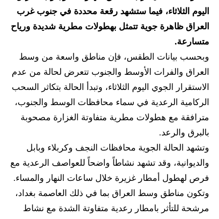
اليوم الثلاثاء، فيما ستشهد رقعة محددة في جنوب غرب
الاخبار الاقتصادية
العراق ظاهرة جوية تتمثل بهطولات مطرية شديدة ورياح
الاخبار الرياضية
متسارعة.
وبحسب بيانات الطقس، فإن مناطق واسعة من وسط
المدارس
العراق والفرات الأوسط والجنوب تتعرض لحالة من عدم
اخبار وقرارات وزارة التربية
الاستقرار الجوي اليوم الثلاثاء، وتبدأ الحالة بتكاثر السحب
الركامية الرعدية في سماء محافظات الوسط والجنوب،
نتائج الامتحانات
مترافقة مع هطولات مطرية متفاوتة الغزارة مصحوبة
المرحلة الابتدائية
بالبرق والرعد.
وتشهد الحالة الجوية محافظات النجف وكربلاء وبابل
المرحلة المتوسطة
والديوانية، وقد تشهد نشاطاً واضحاً للعواصف الرعدية مع
المرحلة الاعدادية
فرص لهطول أمطار غزيرة خلال ساعات النهار والمساء.
وتكون مناطق وسط العراق بما في ذلك العاصمة بغداد،
اسئلة وزارية
مرشحة للتأثر بامطار رعدية متفاوتة الشدة مع نشاط