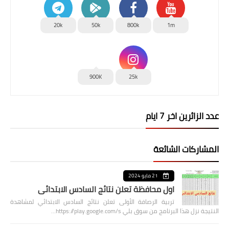
20k
50k
800k
1m
900K
25k
عدد الزائرين اخر 7 ايام
المشاركات الشائعة
21 مايو 2024
اول محافظة تعلن نتائج السادس الابتدائي
تربية الرصافة الأولى تعلن نتائج السادس الابتدائي لمشاهدة
النتيجة نزل هذا البرنامج من سوق بلي https://play.google.com/s…