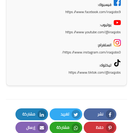
فيسبوك:
المرحلة الابتدائية
https://www.facebook.com/iraqjobs9
المرحلة المتوسطة
يوتيوب:
https://www.youtube.com/@iraqjobs
المرحلة الاعدادية
انستغرام:
الجامعات
https://www.instagram.com/iraqjobs0/
اخبار وقرارات وزارة التعليم
تيكتوك:
العالي
https://www.tiktok.com/@iraqjobs
استمارة القبول المركزي
نتائج القبول المركزي
الطقس
نشر
تغريد
مشاركة
العطل
LinkedIn
Twitter
Facebook
حفظ
مشاركة
إرسال