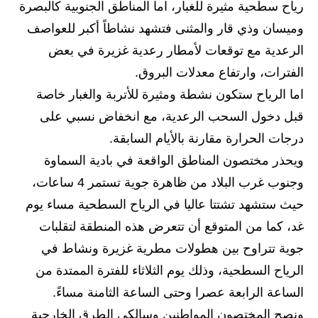
المرحلة الابتدائية
رياح سطحية مثيرة للغبار، اما المناطق الجنوبية كالبصرة
وميسان وذي قار والمثنى فتشهد نشاطاً أكبر للعواصف
المرحلة المتوسطة
الرعدية مع توقعات لأمطار رعدية غزيرة في بعض
المرحلة الاعدادية
الفترات، وارتفاع معدلات البروق.
اما الرياح ستكون نشطة ومثيرة للأتربة والغبار خاصة
مرشحات
قبل دخول السحب الرعدية، مع انخفاض نسبي على
المرحلة الابتدائية
درجات الحرارة مقارنة بالأيام السابقة.
ويحذر مختصون المناطق الواقعة في بادية السماوة
المرحلة المتوسطة
وجنوب غرب البلاد من ظاهرة جوية تستمر 4 ساعات،
المرحلة الاعدادية
حيث ستشهد تشتتا عاليا في الرياح السطحية مساء يوم
غد، كما من المتوقع أن تتعرض هذه المنطقة لتقلبات
كتب مدرسية
جوية تتراوح بين هطولات مطرية غزيرة ونشاط في
المرحلة الابتدائية
الرياح السطحية، وذلك يوم الثلاثاء للفترة الممتدة من
الساعة الرابعة عصرا وحتى الساعة الثامنة مساءً.
المرحلة المتوسطة
ونصح المختصون المواطنين وسالكي الطرق الخارجية