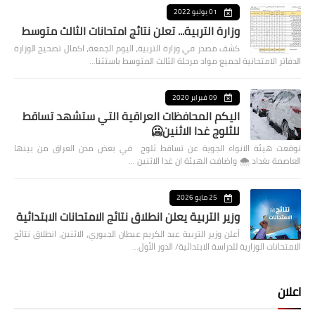
01 يوليو 2022
وزارة التربية... تعلن نتائج امتحانات الثالث متوسط
كشف مصدر في وزارة التربية، اليوم الجمعة، اكمال تصحيح الوزارة
الدفاتر الامتحانية لجميع مواد مرحلة الثالث المتوسط باستثنا…
09 فبراير 2020
اليكم المحافظات العراقية التي ستشهد تساقط
للثلوج غدا الاثنين🥶
توقعت هيئة الانواء الجوية عن تساقط ثلوج في بعض مدن العراق من بينها
العاصمة بغداد ⁦🌨️⁩ واضافت الهيئة ان غدا الاثنين …
25 مايو 2026
وزير التربية يعلن انطلاق نتائج الامتحانات الابتدائية
أعلن وزير التربية عبد الكريم عبطان الجبوري، الاثنين، انطلاق نتائج
الامتحانات الوزارية للدراسة الابتدائية/ الدور الأول…
اعلان