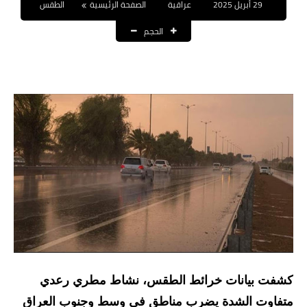
29 أبريل 2025
عراقية
الصفحة الرئيسية
الطقس
نتائج التعيينات
الحجم
العقود والاجور اليومية
الرواتب والقروض
الرواتب
القروض والسلف
المنح المالية
قطع الاراضي
اخبار العراق
الاخبار السياسية
كشفت بيانات خرائط الطقس، نشاط مطري رعدي
الاخبار الامنية
متفاوت الشدة يضرب مناطق في وسط وجنوب العراق