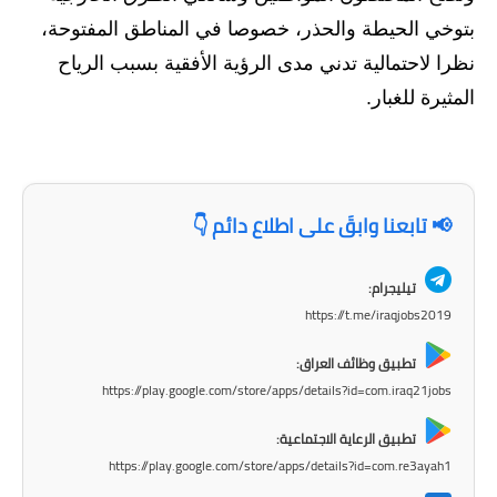
المرحلة الاعدادية
بتوخي الحيطة والحذر، خصوصا في المناطق المفتوحة،
نظرا لاحتمالية تدني مدى الرؤية الأفقية بسبب الرياح
ملازم دراسية
المثيرة للغبار.
المرحلة الابتدائية
المرحلة المتوسطة
المرحلة الاعدادية
📢 تابعنا وابقَ على اطلاع دائم 👇
دروس
تيليجرام:
https://t.me/iraqjobs2019
المرحلة الابتدائية
تطبيق وظائف العراق:
المرحلة المتوسطة
https://play.google.com/store/apps/details?id=com.iraq21jobs
المرحلة الاعدادية
تطبيق الرعاية الاجتماعية:
https://play.google.com/store/apps/details?id=com.re3ayah1
مواضيع انشاء