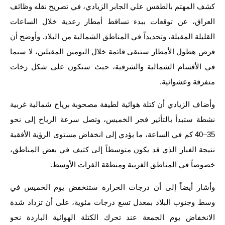
كشف المهتم بالطقس علي الجابر الزيادي، في تصريح نقله وظائف
الاخبار الاقتصادية
العراق، عن توقعات ببدء تساقط أمطار رعدية خلال الساعات
القليلة المقبلة، وتحديداً في المناطق الشمالية من البلاد. وأوضح أن
الاخبار الرياضية
فرص هطول الأمطار ستبقى قائمة خلال اليومين المقبلين، لا سيما
المدارس
في الأقسام الشمالية والشرقية، حيث ستكون على شكل زخات
متفرقة وعشوائية.
اخبار وقرارات وزارة التربية
وأضاف الزيادي أن كتلة هوائية لطيفة مصحوبة برياح شمالية غربية
نتائج الامتحانات
نشطة ستبدأ بالتأثير فجر الخميس، وتصل سرعة الرياح إلى نحو
المرحلة الابتدائية
35–40 كم في الساعة، ما يؤدي إلى انخفاض مستوى الرؤية الأفقية
نتيجة الغبار الذي قد يكون متوسطاً إلى كثيف في بعض المناطق،
المرحلة المتوسطة
خصوصاً في المناطق الغربية ومنطقة الفرات الأوسط.
المرحلة الاعدادية
وأشار أيضاً إلى أن درجات الحرارة ستنخفض يوم الخميس في
اسئلة وزارية
وسط وجنوب البلاد بمعدل تسع درجات مئوية، على أن تزداد شدة
الانخفاض يوم الجمعة عند تحرك الكتلة الهوائية الباردة نحو