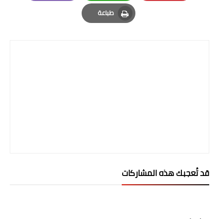
Email
Whatsapp
Pinterest
طباعة
المرحلة الابتدائية
Print
المرحلة المتوسطة
المرحلة الاعدادية
الجامعات
اخبار وقرارات وزارة التعليم
العالي
استمارة القبول المركزي
نتائج القبول المركزي
قد تُعجبك هذه المشاركات
الطقس
العطل