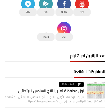
20k
50k
800k
1m
900K
25k
عدد الزائرين اخر 7 ايام
المشاركات الشائعة
21 مايو 2024
اول محافظة تعلن نتائج السادس الابتدائي
تربية الرصافة الأولى تعلن نتائج السادس الابتدائي لمشاهدة
النتيجة نزل هذا البرنامج من سوق بلي https://play.google.com/s…