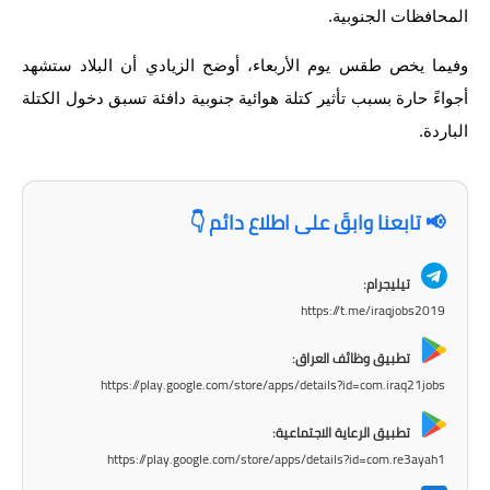
المرحلة الابتدائية
المحافظات الجنوبية.
المرحلة المتوسطة
وفيما يخص طقس يوم الأربعاء، أوضح الزيادي أن البلاد ستشهد
أجواءً حارة بسبب تأثير كتلة هوائية جنوبية دافئة تسبق دخول الكتلة
المرحلة الاعدادية
الباردة.
مرشحات
المرحلة الابتدائية
📢 تابعنا وابقَ على اطلاع دائم 👇
المرحلة المتوسطة
تيليجرام:
المرحلة الاعدادية
https://t.me/iraqjobs2019
كتب مدرسية
تطبيق وظائف العراق:
https://play.google.com/store/apps/details?id=com.iraq21jobs
المرحلة الابتدائية
تطبيق الرعاية الاجتماعية:
المرحلة المتوسطة
https://play.google.com/store/apps/details?id=com.re3ayah1