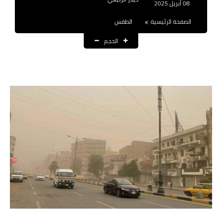
08 أبريل 2025
نتائج التعيينات
الصفحة الرئيسية
الطقس
العقود والاجور اليومية
الحجم
الرواتب والقروض
الرواتب
القروض والسلف
المنح المالية
قطع الاراضي
اخبار العراق
الاخبار السياسية
الاخبار الامنية