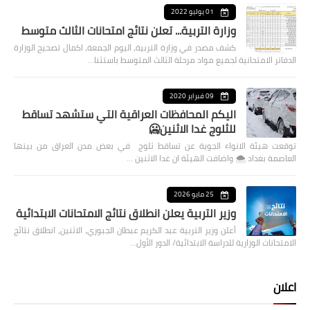
01 يوليو 2022
وزارة التربية... تعلن نتائج امتحانات الثالث متوسط
كشف مصدر في وزارة التربية، اليوم الجمعة، اكمال تصحيح الوزارة
الدفاتر الامتحانية لجميع مواد مرحلة الثالث المتوسط باستثنا…
09 فبراير 2020
اليكم المحافظات العراقية التي ستشهد تساقط
للثلوج غدا الاثنين🥶
توقعت هيئة الانواء الجوية عن تساقط ثلوج في بعض مدن العراق من بينها
العاصمة بغداد ⁦🌨️⁩ واضافت الهيئة ان غدا الاثنين …
25 مايو 2026
وزير التربية يعلن انطلاق نتائج الامتحانات الابتدائية
أعلن وزير التربية عبد الكريم عبطان الجبوري، الاثنين، انطلاق نتائج
الامتحانات الوزارية للدراسة الابتدائية/ الدور الأول…
اعلان