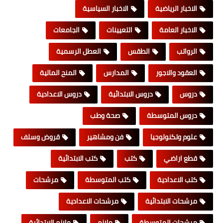
الاخبار الرياضية
الاخبار السياسية
الاخبار العامة
التعيينات
الجامعات
الرواتب
الطقس
العطل الرسمية
العقود والاجور
المدارس
المنح المالية
دروس
دروس الابتدائية
دروس الاعدادية
دروس المتوسطة
صحة وطب
علوم وتكنولوجيا
فن ومشاهير
قروض وسلف
قطع اراضي
كتب
كتب الابتدائية
كتب الاعدادية
كتب المتوسطة
مرشحات
مرشحات الابتدائية
مرشحات الاعدادية
مرشحات المتوسطة
ملازم
ملازم الابتدائية