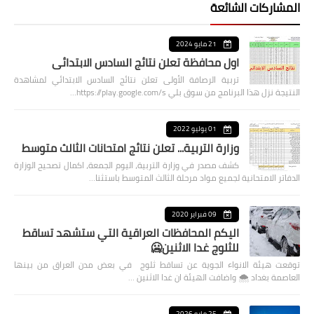
المشاركات الشائعة
21 مايو 2024
اول محافظة تعلن نتائج السادس الابتدائي
تربية الرصافة الأولى تعلن نتائج السادس الابتدائي لمشاهدة
النتيجة نزل هذا البرنامج من سوق بلي https://play.google.com/s…
01 يوليو 2022
وزارة التربية... تعلن نتائج امتحانات الثالث متوسط
كشف مصدر في وزارة التربية، اليوم الجمعة، اكمال تصحيح الوزارة
الدفاتر الامتحانية لجميع مواد مرحلة الثالث المتوسط باستثنا…
09 فبراير 2020
اليكم المحافظات العراقية التي ستشهد تساقط
للثلوج غدا الاثنين🥶
توقعت هيئة الانواء الجوية عن تساقط ثلوج في بعض مدن العراق من بينها
العاصمة بغداد ⁦🌨️⁩ واضافت الهيئة ان غدا الاثنين …
25 مايو 2026