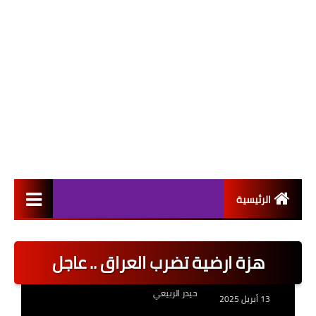
الرئيسية
التعيينات
هزة ارضية تضرب العراق .. عاجل
اخبار القطاع العام
حيدر الربيعي
اخبار القطاع الخاص
13 أبريل 2025