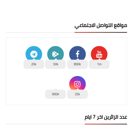
مواقع التواصل الاجتماعي
20k
50k
800k
1m
900K
25k
عدد الزائرين اخر 7 ايام