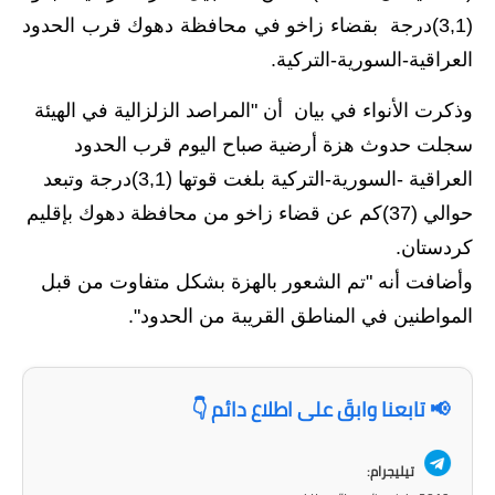
(3,1)درجة بقضاء زاخو في محافظة دهوك قرب الحدود
الاخبار الاقتصادية
العراقية-السورية-التركية.
الاخبار الرياضية
وذكرت الأنواء في بيان أن "المراصد الزلزالية في الهيئة
المدارس
سجلت حدوث هزة أرضية صباح اليوم قرب الحدود
العراقية -السورية-التركية بلغت قوتها (3,1)درجة وتبعد
اخبار وقرارات وزارة التربية
حوالي (37)كم عن قضاء زاخو من محافظة دهوك بإقليم
نتائج الامتحانات
كردستان.
وأضافت أنه "تم الشعور بالهزة بشكل متفاوت من قبل
المرحلة الابتدائية
المواطنين في المناطق القريبة من الحدود".
المرحلة المتوسطة
المرحلة الاعدادية
📢 تابعنا وابقَ على اطلاع دائم 👇
اسئلة وزارية
تيليجرام: