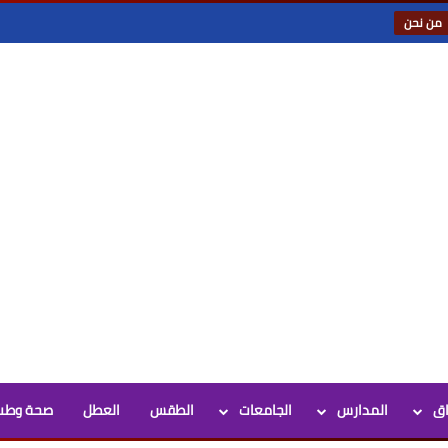
من نحن
اق
المدارس
الجامعات
الطقس
العطل
صحة وطب