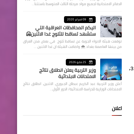
الدفاتر الامتحانية لجميع مواد مرحلة الثالث المتوسط باستثنا…
09 فبراير 2020
اليكم المحافظات العراقية التي
ستشهد تساقط للثلوج غدا الاثنين🥶
توقعت هيئة الانواء الجوية عن تساقط ثلوج في بعض مدن العراق
من بينها العاصمة بغداد ⁦🌨️⁩ واضافت الهيئة ان غدا الاثنين …
25 مايو 2026
وزير التربية يعلن انطلاق نتائج
وذكر، أن "درجات الحرارة العظمى ليوم غدٍ في دهوك والسليمانية 23، نينوى وأربيل 26، الأنبار 30، بغداد وميسان 31،
الامتحانات الابتدائية
أعلن وزير التربية عبد الكريم عبطان الجبوري، الاثنين، انطلاق نتائج
الامتحانات الوزارية للدراسة الابتدائية/ الدور الأول…
اعلان