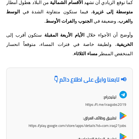
المرحلة الابتدائية
كما توقع الزيادي أن تشهد
الأقسام الشمالية
من البلاد هطول أمطار
متوسطة إلى غزيرة
، فيما ستكون متفاوتة الشدة في
الوسط
المرحلة المتوسطة
و
الغرب
، وضعيفة في
الجنوب
و
الفرات الأوسط
.
المرحلة الاعدادية
وأوضح أن الأجواء خلال
الأيام الأربعة المقبلة
ستكون أقرب إلى
مرشحات
الخريفية
، ولطيفة خاصة في فترات المساء، متوقعاً انحسار
المنخفض الممطر
مساء الثلاثاء
.
المرحلة الابتدائية
المرحلة المتوسطة
📢 تابعنا وابقَ على اطلاع دائم 👇
المرحلة الاعدادية
تيليجرام:
كتب مدرسية
https://t.me/iraqjobs2019
المرحلة الابتدائية
تطبيق وظائف العراق:
https://play.google.com/store/apps/details?id=com.iraq21jobs
المرحلة المتوسطة