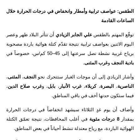
الاخبار الاقتصادية
الطقس: عواصف ترابية وأمطار وانخفاض في درجات الحرارة خلال
الساعات القادمة
الاخبار الرياضية
توقّع المهتم بالطقس
علي الجابر الزيادي
أن تتأثر البلاد ظهر وعصر
المدارس
اليوم الاثنين بعواصف ترابية نتيجة تقدّم كتلة هوائية باردة مصحوبة
اخبار وقرارات وزارة التربية
برياح غربية نشطة تصل سرعتها إلى 45–50 كم/س، خصوصاً في
بادية النجف
و
غرب المثنى
.
نتائج الامتحانات
وأشار الزيادي إلى أن موجات الغبار ستتحرك نحو
النجف
،
المثنى
،
المرحلة الابتدائية
الناصرية
،
البصرة
،
كربلاء
،
غرب الأنبار
،
بابل
، و
غرب صلاح الدين
،
فيما ستكون حدتها أخف في باقي المناطق.
المرحلة المتوسطة
وأضاف أن يوم غدٍ الثلاثاء سيشهد انخفاضاً في درجات الحرارة
المرحلة الاعدادية
بمقدار
8 درجات مئوية
في أغلب المحافظات، نتيجة تعمّق الكتلة
اسئلة وزارية
الهوائية الباردة، مع رياح معتدلة تنشط أحياناً في بعض المناطق.