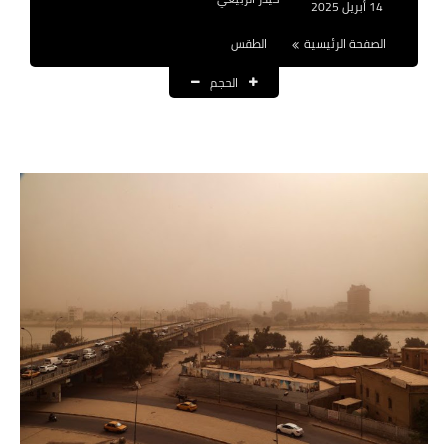
14 أبريل 2025
نتائج التعيينات
الصفحة الرئيسية
الطقس
العقود والاجور اليومية
الحجم
الرواتب والقروض
الرواتب
القروض والسلف
المنح المالية
قطع الاراضي
اخبار العراق
الاخبار السياسية
الاخبار الامنية