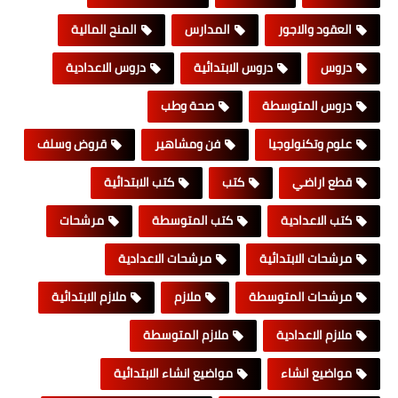
العقود والاجور
المدارس
المنح المالية
دروس
دروس الابتدائية
دروس الاعدادية
دروس المتوسطة
صحة وطب
علوم وتكنولوجيا
فن ومشاهير
قروض وسلف
قطع اراضي
كتب
كتب الابتدائية
كتب الاعدادية
كتب المتوسطة
مرشحات
مرشحات الابتدائية
مرشحات الاعدادية
مرشحات المتوسطة
ملازم
ملازم الابتدائية
ملازم الاعدادية
ملازم المتوسطة
مواضيع انشاء
مواضيع انشاء الابتدائية