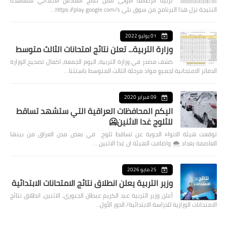
تربية الرصافة الأولى تعلن نتائج السادس الابتدائي لمشاهدة
النتيجة نزل هذا البرنامج من سوق بلي https://play.google.com/s…
01 يوليو 2022
وزارة التربية... تعلن نتائج امتحانات الثالث متوسط
كشف مصدر في وزارة التربية، اليوم الجمعة، اكمال تصحيح الوزارة
الدفاتر الامتحانية لجميع مواد مرحلة الثالث المتوسط باستثنا…
09 فبراير 2020
اليكم المحافظات العراقية التي ستشهد تساقط
للثلوج غدا الاثنين🥶
توقعت هيئة الانواء الجوية عن تساقط ثلوج في بعض مدن العراق من بينها
العاصمة بغداد ⁦🌨️⁩ واضافت الهيئة ان غدا الاثنين …
25 مايو 2026
وزير التربية يعلن انطلاق نتائج الامتحانات الابتدائية
أعلن وزير التربية عبد الكريم عبطان الجبوري، الاثنين، انطلاق نتائج
الامتحانات الوزارية للدراسة الابتدائية/ الدور الأول…