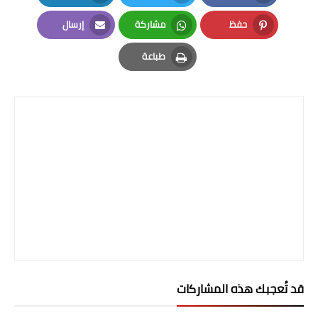
LinkedIn
Twitter
Facebook
المرحلة الابتدائية
حفظ
مشاركة
إرسال
Email
Whatsapp
Pinterest
المرحلة المتوسطة
طباعة
Print
المرحلة الاعدادية
الجامعات
اخبار وقرارات وزارة التعليم
العالي
استمارة القبول المركزي
نتائج القبول المركزي
الطقس
قد تُعجبك هذه المشاركات
العطل