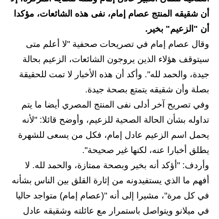
أن شقيقه المنتج عصام إمام، نفى هذه الشائعات، مؤكدا
الاخبار الاقتصادية
أن "الزعيم" بخير.
الاخبار الرياضية
وقال عصام إمام في تصريحات صحفية "لا أعلم متى
سيتوقف هؤلاء الذين يروجون الشائعات، الزعيم بحالة
المدارس
جيدة، والحمد لله". وأكد أن هذه الأخبار لا تمت للحقيقة
اخبار وقرارات وزارة التربية
بصلة وأن شقيقه يتمتع بصحة جيدة.
وفي تصريح آخر أدلى نفى المنتج المصري أيضا ما يتم
نتائج الامتحانات
تداوله بشأن الحالة الصحية للزعيم، وأوضح قائلا: "لأنه
المرحلة الابتدائية
يحمل اسم الزعيم عادل إمام، فكل من يسعى للشهرة
يطلق أخبارا عنه، لكنها غير صحيحة".
المرحلة المتوسطة
وأردف: "أؤكد أنه بخير وبصحة ممتازة، والحمد لله. لا
المرحلة الاعدادية
أفهم ما الذي يستفيدونه من إثارة القلق بين الناس بشأنه
في كل مرة"، مشيرا إلى أنه "(عصام إمام) متواجد حاليا
اسئلة وزارية
في ميلانو ويتواصل باستمرار مع عائلته وشقيقه عادل