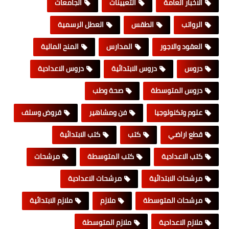
الاخبار العامة
التعيينات
الجامعات
الرواتب
الطقس
العطل الرسمية
العقود والاجور
المدارس
المنح المالية
دروس
دروس الابتدائية
دروس الاعدادية
دروس المتوسطة
صحة وطب
علوم وتكنولوجيا
فن ومشاهير
قروض وسلف
قطع اراضي
كتب
كتب الابتدائية
كتب الاعدادية
كتب المتوسطة
مرشحات
مرشحات الابتدائية
مرشحات الاعدادية
مرشحات المتوسطة
ملازم
ملازم الابتدائية
ملازم الاعدادية
ملازم المتوسطة