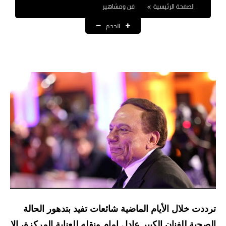
الصفحة الرئيسية
فن ومشاهير
نتائج التعيينات
الحجم
العقود والاجور اليومية
الرواتب والقروض
الرواتب
القروض والسلف
المنح المالية
قطع الاراضي
اخبار العراق
الاخبار السياسية
ترددت خلال الأيام الماضية شائعات تفيد بتدهور الحالة
الاخبار الامنية
الصحية للفنان الكبير عادل إمام ونقله للعناية المركزة، إلا