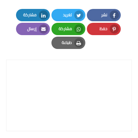
المرحلة الابتدائية
نشر
تغريد
مشاركة
المرحلة المتوسطة
LinkedIn
Twitter
Facebook
حفظ
مشاركة
إرسال
المرحلة الاعدادية
Email
Whatsapp
Pinterest
طباعة
الجامعات
Print
اخبار وقرارات وزارة التعليم
العالي
استمارة القبول المركزي
نتائج القبول المركزي
الطقس
العطل