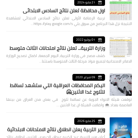
21 مايو 2024
اول محافظة تعلن نتائج السادس الابتدائي
تربية الرصافة الأولى تعلن نتائج السادس الابتدائي لمشاهدة
النتيجة نزل هذا البرنامج من سوق بلي https://play.google.com/s…
01 يوليو 2022
وزارة التربية... تعلن نتائج امتحانات الثالث متوسط
كشف مصدر في وزارة التربية، اليوم الجمعة، اكمال تصحيح الوزارة
الدفاتر الامتحانية لجميع مواد مرحلة الثالث المتوسط باستثنا…
09 فبراير 2020
اليكم المحافظات العراقية التي ستشهد تساقط
للثلوج غدا الاثنين🥶
توقعت هيئة الانواء الجوية عن تساقط ثلوج في بعض مدن العراق من بينها
العاصمة بغداد ⁦🌨️⁩ واضافت الهيئة ان غدا الاثنين …
25 مايو 2026
وزير التربية يعلن انطلاق نتائج الامتحانات الابتدائية
أعلن وزير التربية عبد الكريم عبطان الجبوري، الاثنين، انطلاق نتائج