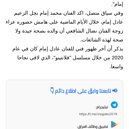
المرحلة الابتدائية
إمام".
وفي سياق متصل، اكد الفنان محمد إمام نجل الزعيم
المرحلة المتوسطة
عادل إمام، خلال الأيام الماضية على هامش حضوره عزاء
المرحلة الاعدادية
زوجة الفنان نضال الشافعي أن والده بصحة جيدة ولا
مرشحات
صحة لهذه الشائعات.
يذكر أن آخر ظهور فني للفنان عادل إمام كان في عام
المرحلة الابتدائية
2020 من خلال مسلسل "فلانتينو"، الذي لاقى نجاحا
المرحلة المتوسطة
واسعا.
المرحلة الاعدادية
📢 تابعنا وابقَ على اطلاع دائم 👇
كتب مدرسية
المرحلة الابتدائية
تيليجرام:
https://t.me/iraqjobs2019
المرحلة المتوسطة
تطبيق وظائف العراق: