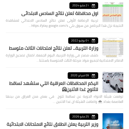
21 مايو 2024
اول محافظة تعلن نتائج السادس الابتدائي
تربية الرصافة الأولى تعلن نتائج السادس الابتدائي لمشاهدة
النتيجة نزل هذا البرنامج من سوق بلي https://play.google.com/s…
01 يوليو 2022
وزارة التربية... تعلن نتائج امتحانات الثالث متوسط
كشف مصدر في وزارة التربية، اليوم الجمعة، اكمال تصحيح الوزارة
الدفاتر الامتحانية لجميع مواد مرحلة الثالث المتوسط باستثنا…
09 فبراير 2020
اليكم المحافظات العراقية التي ستشهد تساقط
للثلوج غدا الاثنين🥶
توقعت هيئة الانواء الجوية عن تساقط ثلوج في بعض مدن العراق من بينها
العاصمة بغداد ⁦🌨️⁩ واضافت الهيئة ان غدا الاثنين …
25 مايو 2026
وزير التربية يعلن انطلاق نتائج الامتحانات الابتدائية