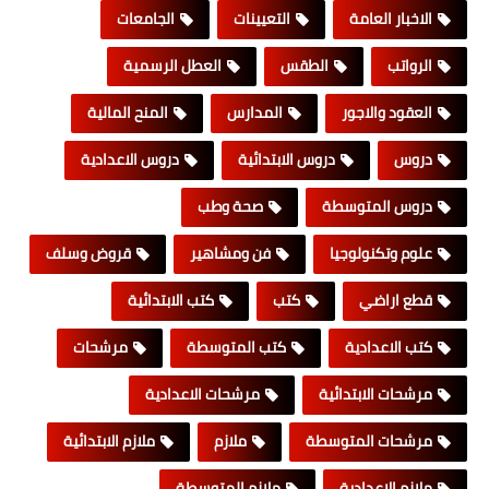
الاخبار العامة
التعيينات
الجامعات
الرواتب
الطقس
العطل الرسمية
العقود والاجور
المدارس
المنح المالية
دروس
دروس الابتدائية
دروس الاعدادية
دروس المتوسطة
صحة وطب
علوم وتكنولوجيا
فن ومشاهير
قروض وسلف
قطع اراضي
كتب
كتب الابتدائية
كتب الاعدادية
كتب المتوسطة
مرشحات
مرشحات الابتدائية
مرشحات الاعدادية
مرشحات المتوسطة
ملازم
ملازم الابتدائية
ملازم الاعدادية
ملازم المتوسطة