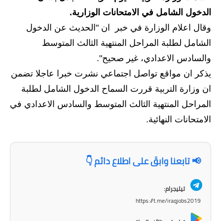
الدخول الشامل في الامتحانات الوزارية.
الاخبار الاقتصادية
وقال اعلام الوزارة في خبر ان "الحديث عن الدخول
الاخبار الرياضية
الشامل لطلبة المراحل المنتهية الثالث المتوسط
والسادس الاعدادي، غير صحيح".
المدارس
يذكر ان مواقع تواصل اجتماعي نشرت خبرا عاجلا تضمن
اخبار وقرارات وزارة التربية
ان وزارة التربية قررت السماح الدخول الشامل لطلبة
المراحل المنتهية الثالث المتوسط والسادس الاعدادي في
نتائج الامتحانات
الامتحانات النهائية.
المرحلة الابتدائية
المرحلة المتوسطة
📢 تابعنا وابقَ على اطلاع دائم 👇
المرحلة الاعدادية
تيليجرام:
اسئلة وزارية
https://t.me/iraqjobs2019