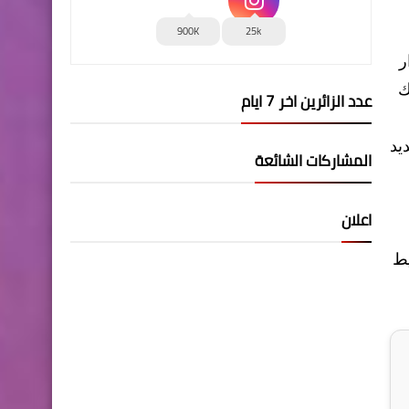
900K
25k
ر
ك
عدد الزائرين اخر 7 ايام
يد
المشاركات الشائعة
اعلان
يط