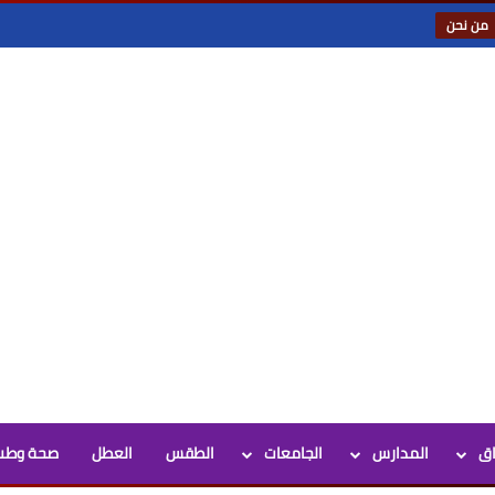
من نحن
اق
المدارس
الجامعات
الطقس
العطل
صحة وطب