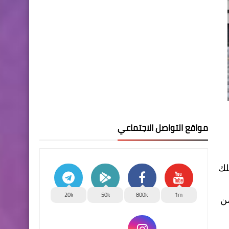
مواقع التواصل الاجتماعي
لك
20k
50k
800k
1m
من