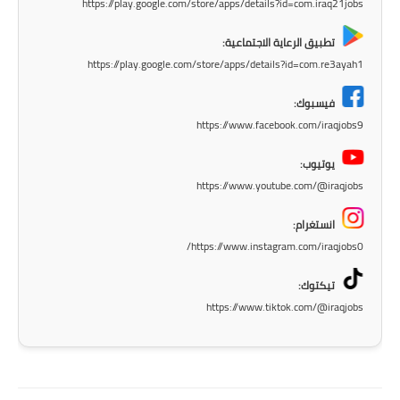
https://play.google.com/store/apps/details?id=com.iraq21jobs
المرحلة الابتدائية
تطبيق الرعاية الاجتماعية:
https://play.google.com/store/apps/details?id=com.re3ayah1
المرحلة المتوسطة
فيسبوك:
المرحلة الاعدادية
https://www.facebook.com/iraqjobs9
الجامعات
يوتيوب:
https://www.youtube.com/@iraqjobs
اخبار وقرارات وزارة التعليم
العالي
انستغرام:
https://www.instagram.com/iraqjobs0/
استمارة القبول المركزي
تيكتوك:
نتائج القبول المركزي
https://www.tiktok.com/@iraqjobs
الطقس
العطل