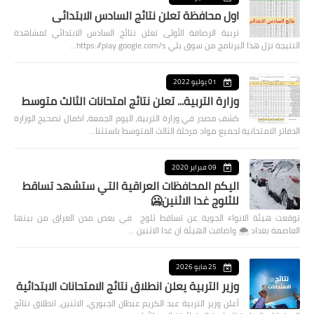
اول محافظة تعلن نتائج السادس الابتدائي
تربية الرصافة الأولى تعلن نتائج السادس الابتدائي لمشاهدة
النتيجة نزل هذا البرنامج من سوق بلي https://play.google.com/s…
01 يوليو 2022
وزارة التربية... تعلن نتائج امتحانات الثالث متوسط
كشف مصدر في وزارة التربية، اليوم الجمعة، اكمال تصحيح الوزارة
الدفاتر الامتحانية لجميع مواد مرحلة الثالث المتوسط باستثنا…
09 فبراير 2020
اليكم المحافظات العراقية التي ستشهد تساقط
للثلوج غدا الاثنين🥶
توقعت هيئة الانواء الجوية عن تساقط ثلوج في بعض مدن العراق من بينها
العاصمة بغداد ⁦🌨️⁩ واضافت الهيئة ان غدا الاثنين …
25 مايو 2026
وزير التربية يعلن انطلاق نتائج الامتحانات الابتدائية
أعلن وزير التربية عبد الكريم عبطان الجبوري، الاثنين، انطلاق نتائج