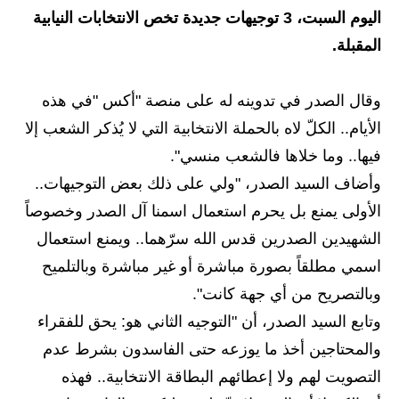
اليوم السبت، 3 توجيهات جديدة تخص الانتخابات النيابية
الاخبار الاقتصادية
المقبلة.
الاخبار الرياضية
وقال الصدر في تدوينه له على منصة "أكس "في هذه
المدارس
الأيام.. الكلّ لاه بالحملة الانتخابية التي لا يُذكر الشعب إلا
اخبار وقرارات وزارة التربية
فيها.. وما خلاها فالشعب منسي".
وأضاف السيد الصدر، "ولي على ذلك بعض التوجيهات..
نتائج الامتحانات
الأولى يمنع بل يحرم استعمال اسمنا آل الصدر وخصوصاً
المرحلة الابتدائية
الشهيدين الصدرين قدس الله سرّهما.. ويمنع استعمال
اسمي مطلقاً بصورة مباشرة أو غير مباشرة وبالتلميح
المرحلة المتوسطة
وبالتصريح من أي جهة كانت".
المرحلة الاعدادية
وتابع السيد الصدر، أن "التوجيه الثاني هو: يحق للفقراء
والمحتاجين أخذ ما يوزعه حتى الفاسدون بشرط عدم
اسئلة وزارية
التصويت لهم ولا إعطائهم البطاقة الانتخابية.. فهذه