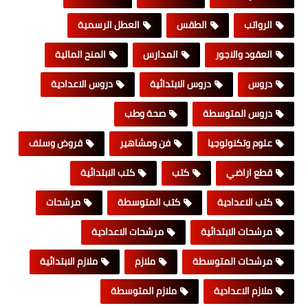
الرواتب
الطقس
العطل الرسمية
العقود والاجور
المدارس
المنح المالية
دروس
دروس الابتدائية
دروس الاعدادية
دروس المتوسطة
صحة وطب
علوم وتكنولوجيا
فن ومشاهير
قروض وسلف
قطع اراضي
كتب
كتب الابتدائية
كتب الاعدادية
كتب المتوسطة
مرشحات
مرشحات الابتدائية
مرشحات الاعدادية
مرشحات المتوسطة
ملازم
ملازم الابتدائية
ملازم الاعدادية
ملازم المتوسطة