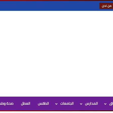
من نحن
اق
المدارس
الجامعات
الطقس
العطل
صحة وطب