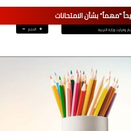
حاً "مهماً" بشأن الامتحانات
الحجم
بار وقرارت وزارة التربية