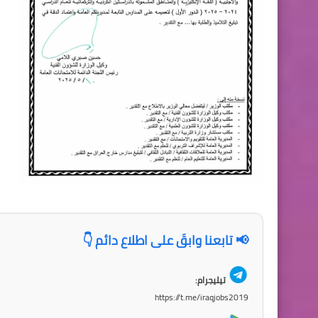
📢 تابعنا وابقَ على اطلاع دائم 👇
تيليجرام:
https://t.me/iraqjobs2019