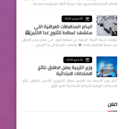
الدفاتر الامتحانية لجميع مواد مرحلة الثالث المتوسط باستثنا…
09 فبراير 2020
اليكم المحافظات العراقية التي
ستشهد تساقط للثلوج غدا الاثنين🥶
توقعت هيئة الانواء الجوية عن تساقط ثلوج في بعض مدن العراق
من بينها العاصمة بغداد ⁦🌨️⁩ واضافت الهيئة ان غدا الاثنين …
25 مايو 2026
وزير التربية يعلن انطلاق نتائج
الامتحانات الابتدائية
أعلن وزير التربية عبد الكريم عبطان الجبوري، الاثنين، انطلاق نتائج
الامتحانات الوزارية للدراسة الابتدائية/ الدور الأول…
اعلان