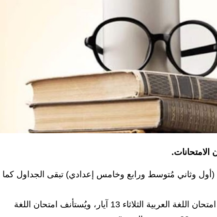
 الامتحانات.
ية (أول وثاني مُتوسط ورابع وخامس إعدادي) تبقى الجداول كما
وأضاف البيان، انه "بالنسبة للسادس الابتدائي، يكون امتحان اللغة العربية الثلاثاء 13 آيار، ويُستأنف امتحان اللغة