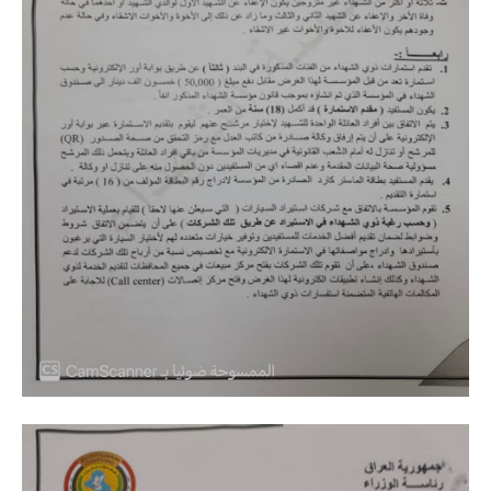
صحة وطب
فن ومشاهير
العامة