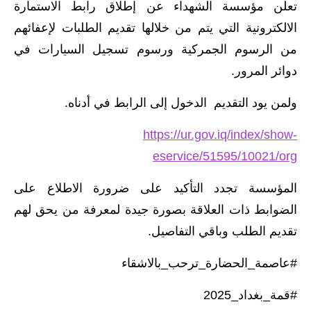
المرحلة الابتدائية
تعلن مؤسسة الشهداء عن إطلاق رابط الاستمارة
الالكترونية التي يتم من خلالها تقديم الطلبات لإعفائهم
المرحلة المتوسطة
من الرسوم الجمركية ورسوم تسجيل السيارات في
المرحلة الاعدادية
دوائر المرور.
مرشحات
ولمن يود التقديم الدخول إلى الرابط في أدناه.
المرحلة الابتدائية
https://ur.gov.iq/index/show-
eservice/51595/10021/org
المرحلة المتوسطة
المؤسسة تجدد التأكيد على ضرورة الاطلاع على
المرحلة الاعدادية
الضوابط ذات العلاقة بصورة جيدة لمعرفة من يحق لهم
كتب مدرسية
تقديم الطلب وباقي التفاصيل.
المرحلة الابتدائية
#عاصمة_الحضارة_ترحب_بالاشقاء
المرحلة المتوسطة
#قمة_بغداد_2025