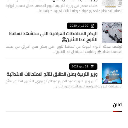
كشف مصدر في وزارة التربية، اليوم الجمعة، اكمال تصحيح الوزارة
الدفاتر الامتحانية لجميع مواد مرحلة الثالث المتوسط باستثنا…
09 فبراير 2020
اليكم المحافظات العراقية التي ستشهد تساقط
للثلوج غدا الاثنين🥶
توقعت هيئة الانواء الجوية عن تساقط ثلوج في بعض مدن العراق من بينها
العاصمة بغداد ⁦🌨️⁩ واضافت الهيئة ان غدا الاثنين …
25 مايو 2026
وزير التربية يعلن انطلاق نتائج الامتحانات الابتدائية
أعلن وزير التربية عبد الكريم عبطان الجبوري، الاثنين، انطلاق نتائج
الامتحانات الوزارية للدراسة الابتدائية/ الدور الأول…
اعلان