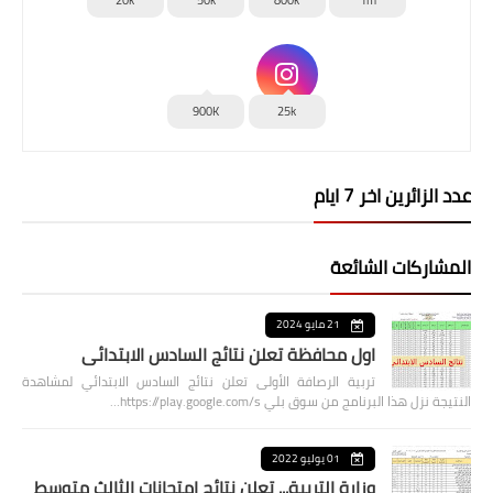
20k
50k
800k
1m
900K
25k
عدد الزائرين اخر 7 ايام
المشاركات الشائعة
21 مايو 2024
اول محافظة تعلن نتائج السادس الابتدائي
تربية الرصافة الأولى تعلن نتائج السادس الابتدائي لمشاهدة
النتيجة نزل هذا البرنامج من سوق بلي https://play.google.com/s…
01 يوليو 2022
وزارة التربية... تعلن نتائج امتحانات الثالث متوسط