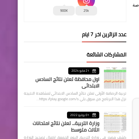
اصة
900K
25k
عدد الزائرين اخر 7 ايام
المشاركات الشائعة
21 مايو 2024
اول محافظة تعلن نتائج السادس
الابتدائي
تربية الرصافة الأولى تعلن نتائج السادس الابتدائي لمشاهدة النتيجة
نزل هذا البرنامج من سوق بلي https://play.google.com/s…
01 يوليو 2022
وزارة التربية... تعلن نتائج امتحانات
الثالث متوسط
كشف مصدر في وزارة التربية، اليوم الجمعة، اكمال تصحيح الوزارة