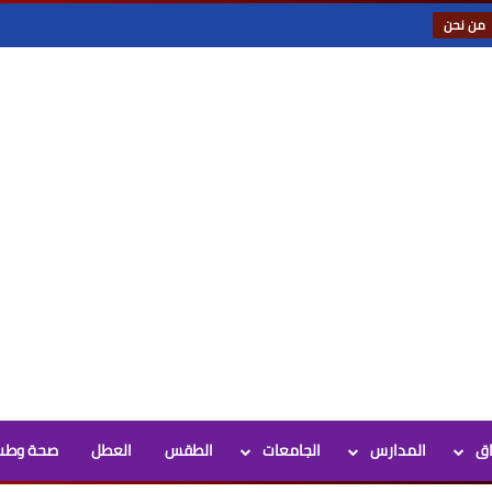
من نحن
اق
المدارس
الجامعات
الطقس
العطل
صحة وطب