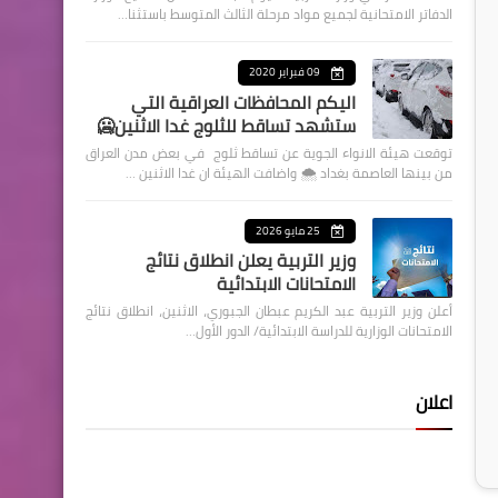
الدفاتر الامتحانية لجميع مواد مرحلة الثالث المتوسط باستثنا…
09 فبراير 2020
اليكم المحافظات العراقية التي
ستشهد تساقط للثلوج غدا الاثنين🥶
توقعت هيئة الانواء الجوية عن تساقط ثلوج في بعض مدن العراق
من بينها العاصمة بغداد ⁦🌨️⁩ واضافت الهيئة ان غدا الاثنين …
25 مايو 2026
وزير التربية يعلن انطلاق نتائج
الامتحانات الابتدائية
أعلن وزير التربية عبد الكريم عبطان الجبوري، الاثنين، انطلاق نتائج
الامتحانات الوزارية للدراسة الابتدائية/ الدور الأول…
اعلان