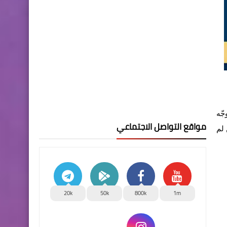
جّه
مواقع التواصل الاجتماعي
ة الفرصة لمن لم
20k
50k
800k
1m