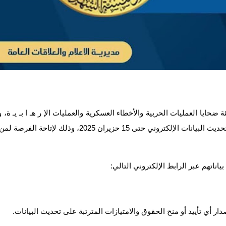
ايا العمليات الحربية والأخطاء العسكرية والعمليات الإ ر هـ ا بـ يـ ة، و
رئيس مؤسسة الشهداء الدكتور عبد الإله النائلي بتمديد فترة تحديث البيانات الإلكتروني حتى 15 حزيران 2025، وذلك لإتاح
ناتهم عبر الرابط الإلكتروني التالي:
إصدار أي تأييد أو منح الحقوق والامتيازات المترتبة على تحديث البيانات.