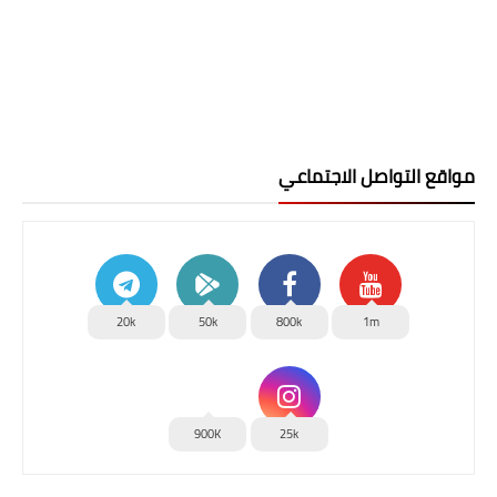
مواقع التواصل الاجتماعي
20k
50k
800k
1m
900K
25k