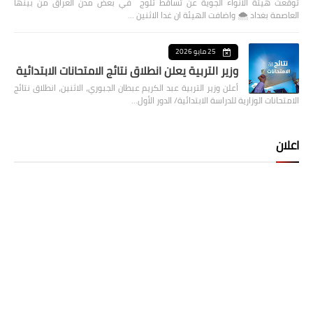
توقعت هيئة الانواء الجوية عن تساقط ثلوج في بعض مدن العراق من بينها
العاصمة بغداد ⁦🌨️⁩ واضافت الهيئة ان غدا الاثنين …
25 مايو 2026
وزير التربية يعلن انطلاق نتائج الامتحانات الابتدائية
أعلن وزير التربية عبد الكريم عبطان الجبوري، الاثنين، انطلاق نتائج
الامتحانات الوزارية للدراسة الابتدائية/ الدور الأول…
اعلان