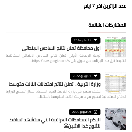
عدد الزائرين اخر 7 ايام
المشاركات الشائعة
21 مايو 2024
اول محافظة تعلن نتائج السادس الابتدائي
تربية الرصافة الأولى تعلن نتائج السادس الابتدائي لمشاهدة
النتيجة نزل هذا البرنامج من سوق بلي https://play.google.com/s…
01 يوليو 2022
وزارة التربية... تعلن نتائج امتحانات الثالث متوسط
كشف مصدر في وزارة التربية، اليوم الجمعة، اكمال تصحيح الوزارة
الدفاتر الامتحانية لجميع مواد مرحلة الثالث المتوسط باستثنا…
09 فبراير 2020
اليكم المحافظات العراقية التي ستشهد تساقط
للثلوج غدا الاثنين🥶