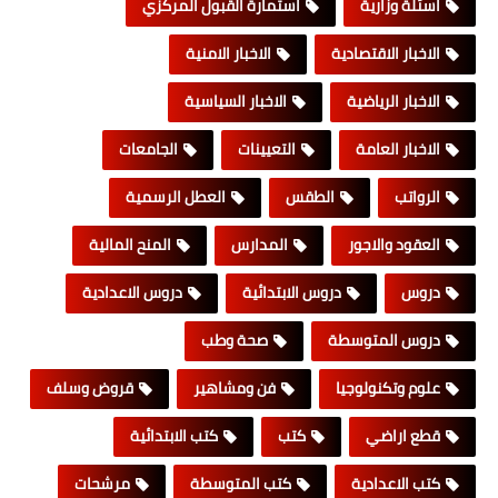
اسئلة وزارية
استمارة القبول المركزي
الاخبار الاقتصادية
الاخبار الامنية
الاخبار الرياضية
الاخبار السياسية
الاخبار العامة
التعيينات
الجامعات
الرواتب
الطقس
العطل الرسمية
العقود والاجور
المدارس
المنح المالية
دروس
دروس الابتدائية
دروس الاعدادية
دروس المتوسطة
صحة وطب
علوم وتكنولوجيا
فن ومشاهير
قروض وسلف
قطع اراضي
كتب
كتب الابتدائية
كتب الاعدادية
كتب المتوسطة
مرشحات