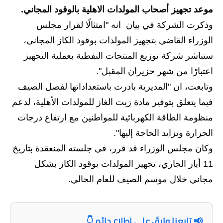
موعد تجهيز أصحاب المولدات الاهلية بالوقود المجاني.
الاخبار الاقتصادية
وذكرت الشركة في بيان انه "امتثالًا لقرار مجلس
الاخبار الرياضية
الوزراء القاضي بتجهيز المولدات بوقود الكاز المجاني،
ستباشر شركة توزيع المنتجات النفطية بعملية التجهيز
المدارس
اعتبارًا من شهر حزيران المقبل".
اخبار وقرارات وزارة التربية
وتابعت، ان "المديرية بادرت باستعداداتها لفصل الصيف
فيما يتعلق بتوفير مادة زيت الغاز للمولدات الأهلية، لدعم
نتائج الامتحانات
منظومة الطاقة الكهربائية للمواطنين مع ارتفاع درجات
المرحلة الابتدائية
الحرارة وتزايد الحاجة إليها".
وكان مجلس الوزراء قد قرر، في جلسته المنعقدة بتاريخ
المرحلة المتوسطة
11 أيار الجاري، تجهيز المولدات بوقود الكاز بشكل
المرحلة الاعدادية
مجاني خلال موسم الصيف للعام الحالي.
اسئلة وزارية
📢 تابعنا وابقَ على اطلاع دائم 👇