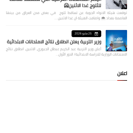
للثلوج غدا الاثنين🥶
توقعت هيئة الانواء الجوية عن تساقط ثلوج في بعض مدن العراق من بينها
العاصمة بغداد ⁦🌨️⁩ واضافت الهيئة ان غدا الاثنين …
25 مايو 2026
وزير التربية يعلن انطلاق نتائج الامتحانات الابتدائية
أعلن وزير التربية عبد الكريم عبطان الجبوري، الاثنين، انطلاق نتائج
الامتحانات الوزارية للدراسة الابتدائية/ الدور الأول…
اعلان