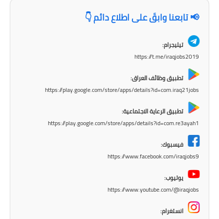
المرحلة الابتدائية
📢 تابعنا وابقَ على اطلاع دائم 👇
المرحلة المتوسطة
تيليجرام:
المرحلة الاعدادية
https://t.me/iraqjobs2019
مرشحات
تطبيق وظائف العراق:
https://play.google.com/store/apps/details?id=com.iraq21jobs
المرحلة الابتدائية
تطبيق الرعاية الاجتماعية:
المرحلة المتوسطة
https://play.google.com/store/apps/details?id=com.re3ayah1
المرحلة الاعدادية
فيسبوك:
https://www.facebook.com/iraqjobs9
كتب مدرسية
يوتيوب:
المرحلة الابتدائية
https://www.youtube.com/@iraqjobs
المرحلة المتوسطة
انستغرام: