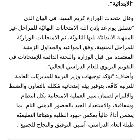
"الابتدائية".
الاخبار الاقتصادية
وقال متحدث الوزارة كريم السيد، في البيان الذي
الاخبار الرياضية
"تنطلق يوم غد بإذن الله الامتحانات النهائيّة للمراحل غير
المنتهية الابتدائيّة تليها الثانويّة، ثم الامتحانات الوزاريّة
المدارس
للمراحل المنتهية، وفق المواعيد والجداول الزمنية
اخبار وقرارات وزارة التربية
المعتمدة من قبل الوزارة واللجنة الدائمة للإمتحانات في
التقويم التربوي للعام الدراسي الحالي".
نتائج الامتحانات
وأضاف: "نؤكد توجيهات وزير التربية للمديريّات العامة
المرحلة الابتدائية
للتربية كافّة، بتوفير بيئة إمتحانية مُكلله بالتعاون والضبط
والالتزام لضمان سير العملية الامتحانية بكل انتظام
المرحلة المتوسطة
وشفافية، والاستعداد الجيد بالحضور الذهني التام، بما
المرحلة الاعدادية
يضمن أداءً عالياً يعكس جهود الطلبة وهيئاتنا التعليميّة
طيلة العام الدراسي، آملين التوفيق والنجاح للجميع".
اسئلة وزارية