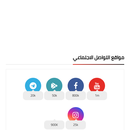
مواقع التواصل الاجتماعي
20k
50k
800k
1m
900K
25k