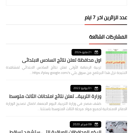
عدد الزائرين اخر 7 ايام
المشاركات الشائعة
21 مايو 2024
اول محافظة تعلن نتائج السادس الابتدائي
تربية الرصافة الأولى تعلن نتائج السادس الابتدائي لمشاهدة
النتيجة نزل هذا البرنامج من سوق بلي https://play.google.com/s…
01 يوليو 2022
وزارة التربية... تعلن نتائج امتحانات الثالث متوسط
كشف مصدر في وزارة التربية، اليوم الجمعة، اكمال تصحيح الوزارة
الدفاتر الامتحانية لجميع مواد مرحلة الثالث المتوسط باستثنا…
09 فبراير 2020
اليكم المحافظات العراقية التي ستشهد تساقط