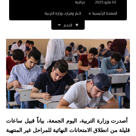
02 مايو 2025
عراقية
نتائج التعيينات
الصفحة الرئيسية
اخبار وقرارت وزارة التربية
العقود والاجور اليومية
الحجم
الرواتب والقروض
الرواتب
القروض والسلف
المنح المالية
قطع الاراضي
اخبار العراق
الاخبار السياسية
أصدرت وزارة التربية، اليوم الجمعة، بياناً قبيل ساعات
قليلة من انطلاق الامتحانات النهائية للمراحل غير المنتهية
الاخبار الامنية