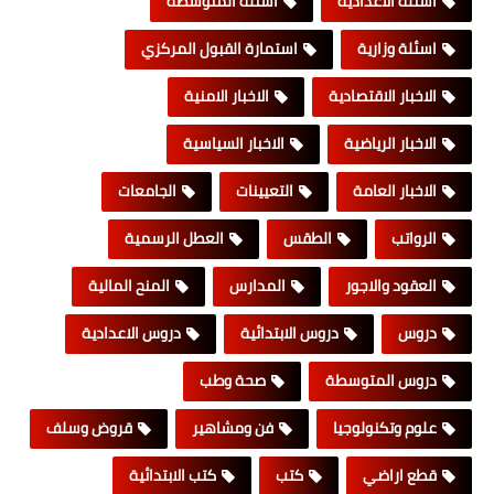
اسئلة الاعدادية
اسئلة المتوسطة
اسئلة وزارية
استمارة القبول المركزي
الاخبار الاقتصادية
الاخبار الامنية
الاخبار الرياضية
الاخبار السياسية
الاخبار العامة
التعيينات
الجامعات
الرواتب
الطقس
العطل الرسمية
العقود والاجور
المدارس
المنح المالية
دروس
دروس الابتدائية
دروس الاعدادية
دروس المتوسطة
صحة وطب
علوم وتكنولوجيا
فن ومشاهير
قروض وسلف
قطع اراضي
كتب
كتب الابتدائية