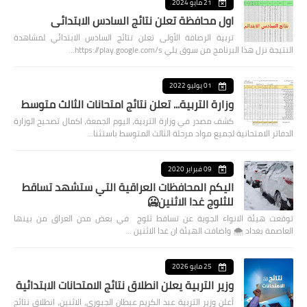
21 مايو 2024
اول محافظة تعلن نتائج السادس الابتدائي
تربية الرصافة الأولى تعلن نتائج السادس الابتدائي لمشاهدة
النتيجة نزل هذا البرنامج من سوق بلي https://play.google.com/s…
01 يوليو 2022
وزارة التربية... تعلن نتائج امتحانات الثالث متوسط
كشف مصدر في وزارة التربية، اليوم الجمعة، اكمال تصحيح الوزارة
الدفاتر الامتحانية لجميع مواد مرحلة الثالث المتوسط باستثنا…
09 فبراير 2020
اليكم المحافظات العراقية التي ستشهد تساقط
للثلوج غدا الاثنين🥶
توقعت هيئة الانواء الجوية عن تساقط ثلوج في بعض مدن العراق من بينها
العاصمة بغداد ⁦🌨️⁩ واضافت الهيئة ان غدا الاثنين …
25 مايو 2026
وزير التربية يعلن انطلاق نتائج الامتحانات الابتدائية
أعلن وزير التربية عبد الكريم عبطان الجبوري، الاثنين، انطلاق نتائج