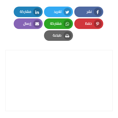
المرحلة الابتدائية
نشر
تغريد
مشاركة
المرحلة المتوسطة
LinkedIn
Twitter
Facebook
حفظ
مشاركة
إرسال
المرحلة الاعدادية
Email
Whatsapp
Pinterest
طباعة
Print
الجامعات
اخبار وقرارات وزارة التعليم
العالي
استمارة القبول المركزي
نتائج القبول المركزي
الطقس
العطل