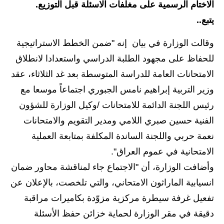
الاختام الرسمية على مغلفات الاسئلة قبل التوزيع.
الاخبار الاقتصادية
يتبع..
الاخبار الرياضية
وقالت الوزارة في بيان إنه "ضمن الخطط الاستراتيجية
للحفاظ على مجهود الطلبة الدراسي واستعدادا لانطلاق
المدارس
الامتحانات العامة للدراسة المتوسطة بعد غد الثلاثاء، عقد
اخبار وقرارات وزارة التربية
وزير التربية إبراهيم نامس الجبوري اجتماعاً موسعا مع
رئيس اللجنة الدائمة للامتحانات /وكيل الوزارة للشؤون
نتائج الامتحانات
الفنية حسين صبري اللامي ومدير التقويم والامتحانات
المرحلة الابتدائية
نعمة حربي واللجنة الساندة المكلفة بمتابعة العملية
الامتحانية في عموم العراق".
المرحلة المتوسطة
وأضافت الوزارة، أن "الاجتماع جاء لمناقشة محاور ضمان
المرحلة الاعدادية
انسيابية الماراثون الامتحاني، والتي تلخصت، بالإعلان عن
تفعيل غرفة سيطرة مركزية مزوّدة بكاميرات مراقبة
اسئلة وزارية
دقيقة في مقر الوزارة لحماية خزائن حفظ الأسئلة