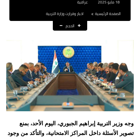
18 مايو 2025
عراقية
نتائج التعيينات
الصفحة الرئيسية
اخبار وقرارت وزارة التربية
العقود والاجور اليومية
الحجم
الرواتب والقروض
الرواتب
القروض والسلف
المنح المالية
قطع الاراضي
اخبار العراق
الاخبار السياسية
وجه وزير التربية إبراهيم الجبوري، اليوم الأحد، بمنع
تصوير الأسئلة داخل المراكز الامتحانية، والتأكد من وجود
الاخبار الامنية