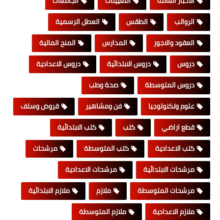
الاخبار العامة
التعيينات
الجامعات
الرواتب
الطقس
العطل الرسمية
العقود والاجور
المدارس
المنح المالية
دروس
دروس الابتدائية
دروس الاعدادية
دروس المتوسطة
صحة وطب
علوم وتكنولوجيا
فن ومشاهير
قروض وسلف
قطع اراضي
كتب
كتب الابتدائية
كتب الاعدادية
كتب المتوسطة
مرشحات
مرشحات الابتدائية
مرشحات الاعدادية
مرشحات المتوسطة
ملازم
ملازم الابتدائية
ملازم الاعدادية
ملازم المتوسطة