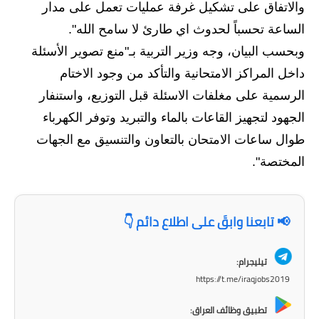
المرحلة الابتدائية
والاتفاق على تشكيل غرفة عمليات تعمل على مدار
الساعة تحسباً لحدوث اي طارئ لا سامح الله".
المرحلة المتوسطة
وبحسب البيان، وجه وزير التربية بـ"منع تصوير الأسئلة
المرحلة الاعدادية
داخل المراكز الامتحانية والتأكد من وجود الاختام
الرسمية على مغلفات الاسئلة قبل التوزيع، واستنفار
مرشحات
الجهود لتجهيز القاعات بالماء والتبريد وتوفر الكهرباء
المرحلة الابتدائية
طوال ساعات الامتحان بالتعاون والتنسيق مع الجهات
المختصة".
المرحلة المتوسطة
المرحلة الاعدادية
📢 تابعنا وابقَ على اطلاع دائم 👇
كتب مدرسية
تيليجرام:
المرحلة الابتدائية
https://t.me/iraqjobs2019
المرحلة المتوسطة
تطبيق وظائف العراق: