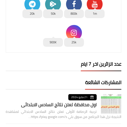
20k
50k
800k
1m
900K
25k
عدد الزائرين اخر 7 ايام
المشاركات الشائعة
21 مايو 2024
اول محافظة تعلن نتائج السادس الابتدائي
تربية الرصافة الأولى تعلن نتائج السادس الابتدائي لمشاهدة
النتيجة نزل هذا البرنامج من سوق بلي https://play.google.com/s…