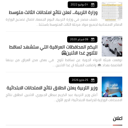
01 يوليو 2022
وزارة التربية... تعلن نتائج امتحانات الثالث متوسط
كشف مصدر في وزارة التربية، اليوم الجمعة، اكمال تصحيح الوزارة
الدفاتر الامتحانية لجميع مواد مرحلة الثالث المتوسط باستثنا…
09 فبراير 2020
اليكم المحافظات العراقية التي ستشهد تساقط
للثلوج غدا الاثنين🥶
توقعت هيئة الانواء الجوية عن تساقط ثلوج في بعض مدن العراق من بينها
العاصمة بغداد ⁦🌨️⁩ واضافت الهيئة ان غدا الاثنين …
25 مايو 2026
وزير التربية يعلن انطلاق نتائج الامتحانات الابتدائية
أعلن وزير التربية عبد الكريم عبطان الجبوري، الاثنين، انطلاق نتائج
الامتحانات الوزارية للدراسة الابتدائية/ الدور الأول…
اعلان