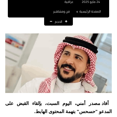
24 مايو 2025
عراقية
نتائج التعيينات
الصفحة الرئيسية
فن ومشاهير
العقود والاجور اليومية
الحجم
الرواتب والقروض
الرواتب
القروض والسلف
المنح المالية
قطع الاراضي
اخبار العراق
الاخبار السياسية
أفاد مصدر أمني، اليوم السبت، بإلقاء القبض على
المدعو "حسحس" بتهمة المحتوى الهابط.
الاخبار الامنية