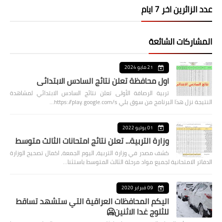
عدد الزائرين اخر 7 ايام
المشاركات الشائعة
21 مايو 2024
اول محافظة تعلن نتائج السادس الابتدائي
تربية الرصافة الأولى تعلن نتائج السادس الابتدائي لمشاهدة
النتيجة نزل هذا البرنامج من سوق بلي https://play.google.com/s…
01 يوليو 2022
وزارة التربية... تعلن نتائج امتحانات الثالث متوسط
كشف مصدر في وزارة التربية، اليوم الجمعة، اكمال تصحيح الوزارة
الدفاتر الامتحانية لجميع مواد مرحلة الثالث المتوسط باستثنا…
09 فبراير 2020
اليكم المحافظات العراقية التي ستشهد تساقط
للثلوج غدا الاثنين🥶