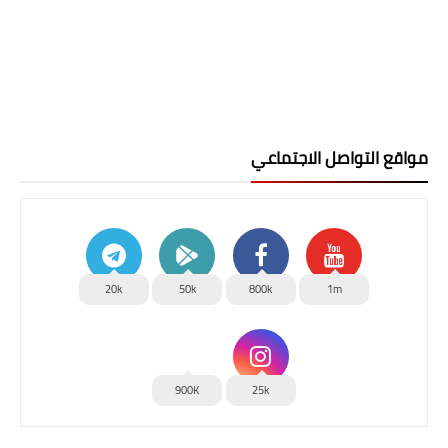
مواقع التواصل الاجتماعي
20k
50k
800k
1m
900K
25k