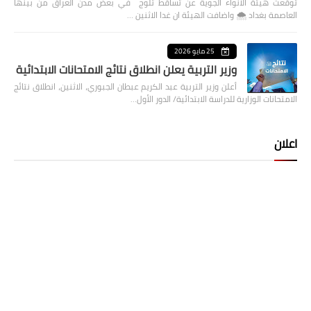
توقعت هيئة الانواء الجوية عن تساقط ثلوج في بعض مدن العراق من بينها
العاصمة بغداد ⁦🌨️⁩ واضافت الهيئة ان غدا الاثنين …
25 مايو 2026
وزير التربية يعلن انطلاق نتائج الامتحانات الابتدائية
أعلن وزير التربية عبد الكريم عبطان الجبوري، الاثنين، انطلاق نتائج
الامتحانات الوزارية للدراسة الابتدائية/ الدور الأول…
اعلان