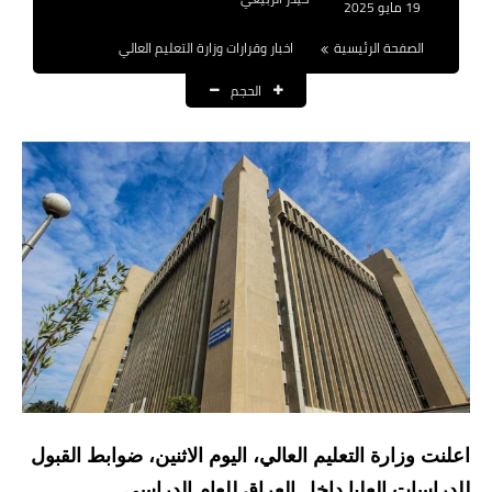
19 مايو 2025
نتائج التعيينات
الصفحة الرئيسية
اخبار وقرارات وزارة التعليم العالي
العقود والاجور اليومية
الحجم
الرواتب والقروض
الرواتب
القروض والسلف
المنح المالية
قطع الاراضي
اخبار العراق
الاخبار السياسية
اعلنت وزارة التعليم العالي، اليوم الاثنين، ضوابط القبول
الاخبار الامنية
للدراسات العليا داخل العراق للعام الدراسي