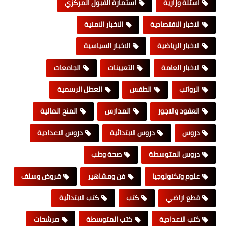
اسئلة وزارية
استمارة القبول المركزي
الاخبار الاقتصادية
الاخبار الامنية
الاخبار الرياضية
الاخبار السياسية
الاخبار العامة
التعيينات
الجامعات
الرواتب
الطقس
العطل الرسمية
العقود والاجور
المدارس
المنح المالية
دروس
دروس الابتدائية
دروس الاعدادية
دروس المتوسطة
صحة وطب
علوم وتكنولوجيا
فن ومشاهير
قروض وسلف
قطع اراضي
كتب
كتب الابتدائية
كتب الاعدادية
كتب المتوسطة
مرشحات