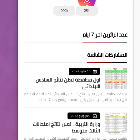
900K
25k
عدد الزائرين اخر 7 ايام
المشاركات الشائعة
21 مايو 2024
اول محافظة تعلن نتائج السادس
الابتدائي
تربية الرصافة الأولى تعلن نتائج السادس الابتدائي لمشاهدة النتيجة
نزل هذا البرنامج من سوق بلي https://play.google.com/s…
01 يوليو 2022
وزارة التربية... تعلن نتائج امتحانات
الثالث متوسط
كشف مصدر في وزارة التربية، اليوم الجمعة، اكمال تصحيح الوزارة