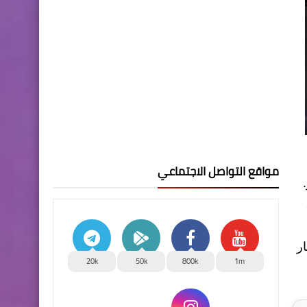
مواقع التواصل الاجتماعي
لار،
 على تعديل سعر صرف الدولار إلى 1320 دينار
20k
50k
800k
1m