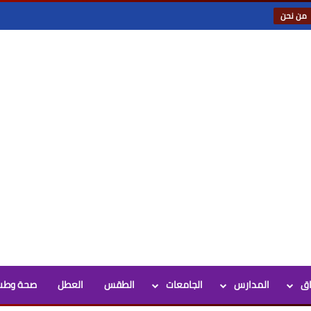
من نحن
اق
المدارس
الجامعات
الطقس
العطل
صحة وطب