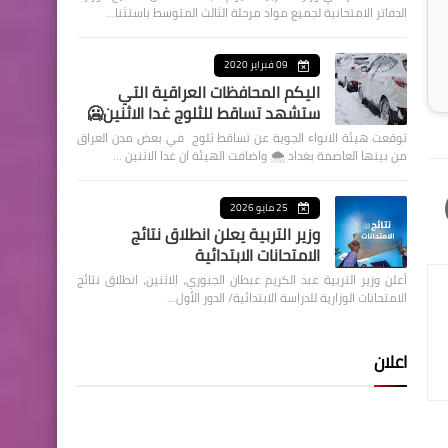
الدفاتر الامتحانية لجميع مواد مرحلة الثالث المتوسط باستثنا…
09 فبراير 2020
اليكم المحافظات العراقية التي
ستشهد تساقط للثلوج غدا الاثنين🥶
توقعت هيئة الانواء الجوية عن تساقط ثلوج في بعض مدن العراق
من بينها العاصمة بغداد ⁦🌨️⁩ واضافت الهيئة ان غدا الاثنين …
25 مايو 2026
وزير التربية يعلن انطلاق نتائج
الامتحانات الابتدائية
أعلن وزير التربية عبد الكريم عبطان الجبوري، الاثنين، انطلاق نتائج
الامتحانات الوزارية للدراسة الابتدائية/ الدور الأول…
اعلان