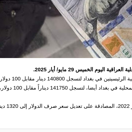
ليوم الخميس 29 مايو/ أيار 2025.
داد لتسجل 140800 دينار مقابل 100 دولار.
وتراجعت أسعار البيع في محال الصيرفة بالأسواق المحلية في بغداد أيضا، لتسجل 141750 ديناراً مقابل 100 دو
وكان مجلس الوزراء، قد أعلن بتاريخ 7 شباط/فبراير 2022، المصادقة