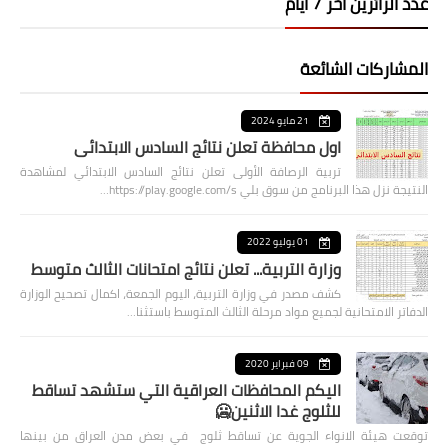
عدد الزائرين اخر 7 ايام
المشاركات الشائعة
21 مايو 2024
اول محافظة تعلن نتائج السادس الابتدائي
تربية الرصافة الأولى تعلن نتائج السادس الابتدائي لمشاهدة
النتيجة نزل هذا البرنامج من سوق بلي https://play.google.com/s…
01 يوليو 2022
وزارة التربية... تعلن نتائج امتحانات الثالث متوسط
كشف مصدر في وزارة التربية، اليوم الجمعة، اكمال تصحيح الوزارة
الدفاتر الامتحانية لجميع مواد مرحلة الثالث المتوسط باستثنا…
09 فبراير 2020
اليكم المحافظات العراقية التي ستشهد تساقط
للثلوج غدا الاثنين🥶
توقعت هيئة الانواء الجوية عن تساقط ثلوج في بعض مدن العراق من بينها