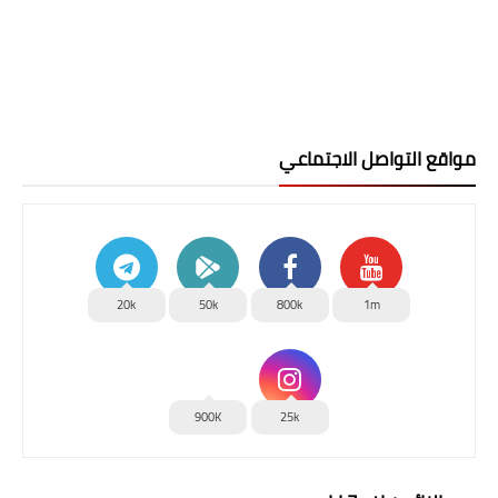
مواقع التواصل الاجتماعي
20k
50k
800k
1m
900K
25k