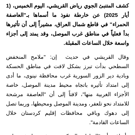
كشف المتنبئ الجوي رياض القريشي، اليوم الخميس، (1
الاخبار الاقتصادية
أيار 2025) عن خارطة نفوذ ما أسماها بـ"العاصفة
الاخبار الرياضية
الحمراء" في قاطع شمال العراق، مشيراً إلى أن تأثيرها
بدأ فعلياً في مناطق غرب الموصل، وقد يمتد إلى أجزاء
المدارس
واسعة خلال الساعات المقبلة.
اخبار وقرارات وزارة التربية
وقال القريشي في حديث إن: "ملامح المنخفض
نتائج الامتحانات
السطحي بدأت تبرز بشكل لافت في مناطق الحسكة
وبادية دير الزور السورية غرب محافظة نينوى، ما أدى
المرحلة الابتدائية
إلى امتداد تأثيره باتجاه محيط مدينة الموصل، خاصة
المرحلة المتوسطة
الأجزاء الغربية منها"، لافتاً إلى أن "العاصفة مرشحة
للامتداد نحو تلعفر، ومدينة الموصل ومحيطها، وربما تصل
المرحلة الاعدادية
إلى دهوك وباقي محافظات إقليم كردستان خلال
اسئلة وزارية
الساعات القادمة".