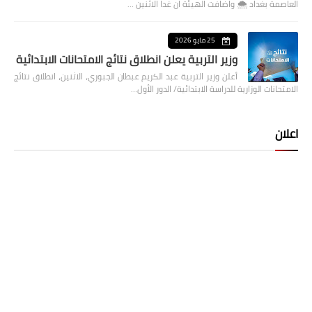
العاصمة بغداد ⁦🌨️⁩ واضافت الهيئة ان غدا الاثنين …
25 مايو 2026
وزير التربية يعلن انطلاق نتائج الامتحانات الابتدائية
أعلن وزير التربية عبد الكريم عبطان الجبوري، الاثنين، انطلاق نتائج
الامتحانات الوزارية للدراسة الابتدائية/ الدور الأول…
اعلان