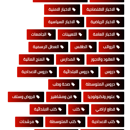
الاخبار الاقتصادية
الاخبار الامنية
الاخبار الرياضية
الاخبار السياسية
الاخبار العامة
التعيينات
الجامعات
الرواتب
الطقس
العطل الرسمية
العقود والاجور
المدارس
المنح المالية
دروس
دروس الابتدائية
دروس الاعدادية
دروس المتوسطة
صحة وطب
علوم وتكنولوجيا
فن ومشاهير
قروض وسلف
قطع اراضي
كتب
كتب الابتدائية
كتب الاعدادية
كتب المتوسطة
مرشحات