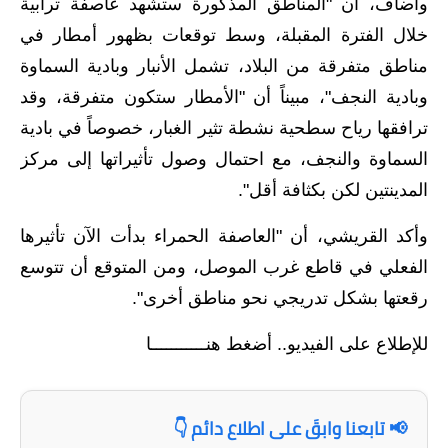
المرحلة الابتدائية
وأضاف، أن "المناطق المذكورة ستشهد عاصفة ترابية
خلال الفترة المقبلة، وسط توقعات بظهور أمطار في
المرحلة المتوسطة
مناطق متفرقة من البلاد، تشمل الأنبار وبادية السماوة
المرحلة الاعدادية
وبادية النجف"، مبيناً أن "الأمطار ستكون متفرقة، وقد
ترافقها رياح سطحية نشطة تثير الغبار، خصوصاً في بادية
مرشحات
السماوة والنجف، مع احتمال وصول تأثيراتها إلى مركز
المرحلة الابتدائية
المدينتين لكن بكثافة أقل".
المرحلة المتوسطة
وأكد القريشي، أن "العاصفة الحمراء بدأت الآن تأثيرها
الفعلي في قاطع غرب الموصل، ومن المتوقع أن تتوسع
المرحلة الاعدادية
رقعتها بشكل تدريجي نحو مناطق أخرى".
كتب مدرسية
للإطلاع على الفيديو..
أضغط هنـــــــــــا
المرحلة الابتدائية
المرحلة المتوسطة
📢 تابعنا وابقَ على اطلاع دائم 👇