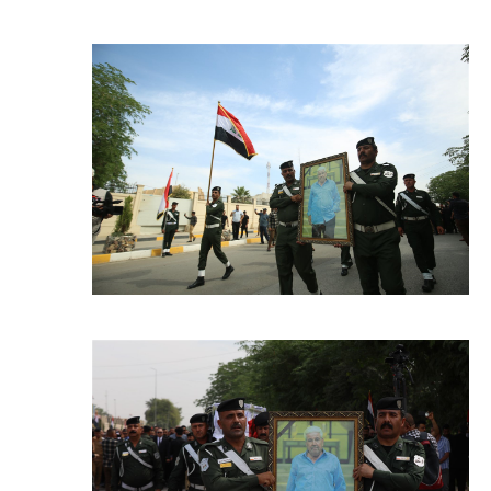
صحة وطب
فن ومشاهير
العامة