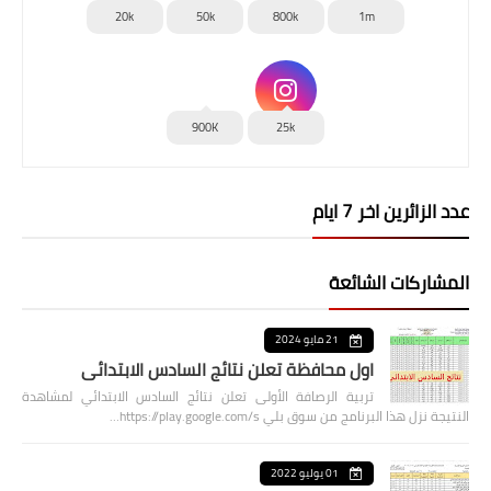
20k
50k
800k
1m
900K
25k
عدد الزائرين اخر 7 ايام
المشاركات الشائعة
21 مايو 2024
اول محافظة تعلن نتائج السادس الابتدائي
تربية الرصافة الأولى تعلن نتائج السادس الابتدائي لمشاهدة
النتيجة نزل هذا البرنامج من سوق بلي https://play.google.com/s…
01 يوليو 2022