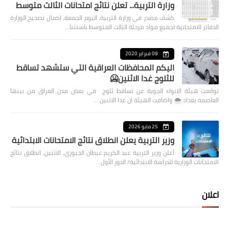
وزارة التربية... تعلن نتائج امتحانات الثالث متوسط
كشف مصدر في وزارة التربية، اليوم الجمعة، اكمال تصحيح الوزارة
الدفاتر الامتحانية لجميع مواد مرحلة الثالث المتوسط باستثنا…
09 فبراير 2020
اليكم المحافظات العراقية التي ستشهد تساقط
للثلوج غدا الاثنين🥶
توقعت هيئة الانواء الجوية عن تساقط ثلوج في بعض مدن العراق من بينها
العاصمة بغداد ⁦🌨️⁩ واضافت الهيئة ان غدا الاثنين …
25 مايو 2026
وزير التربية يعلن انطلاق نتائج الامتحانات الابتدائية
أعلن وزير التربية عبد الكريم عبطان الجبوري، الاثنين، انطلاق نتائج
الامتحانات الوزارية للدراسة الابتدائية/ الدور الأول…
اعلان