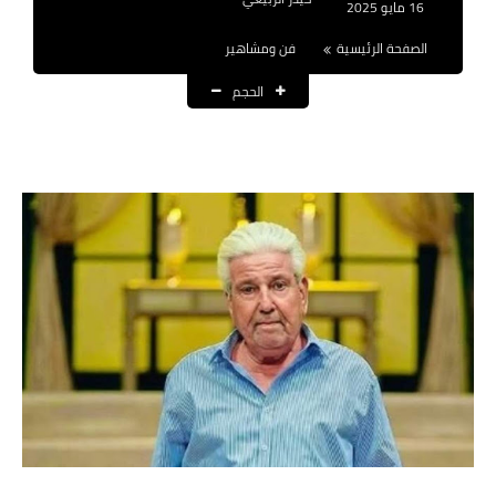
16 مايو 2025
نتائج التعيينات
الصفحة الرئيسية
فن ومشاهير
العقود والاجور اليومية
الحجم
الرواتب والقروض
الرواتب
القروض والسلف
المنح المالية
قطع الاراضي
اخبار العراق
الاخبار السياسية
الاخبار الامنية