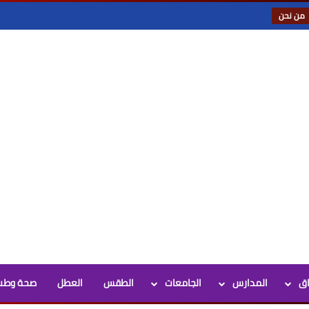
من نحن
اق
المدارس
الجامعات
الطقس
العطل
صحة وطب