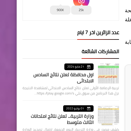
900K
25k
حة
لة
عدد الزائرين اخر 7 ايام
بة
المشاركات الشائعة
21 مايو 2024
اول محافظة تعلن نتائج السادس
الابتدائي
تربية الرصافة الأولى تعلن نتائج السادس الابتدائي لمشاهدة النتيجة
نزل هذا البرنامج من سوق بلي https://play.google.com/s…
01 يوليو 2022
وزارة التربية... تعلن نتائج امتحانات
الثالث متوسط
كشف مصدر في وزارة التربية، اليوم الجمعة، اكمال تصحيح الوزارة