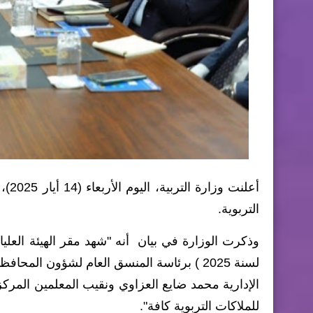
أعلن
التربوية.
لسنة 2025 ) برئاسة المنسق العام لشؤون ال
الإدارية محمد ضايع العزاوي ونقيب المعلمين المر
للملاكات التربوية كافة".