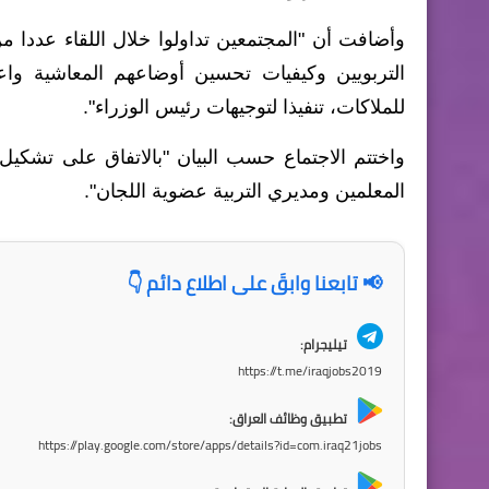
وأضافت أن "المجتمعين تداولوا خلال اللقاء عددا 
التربويين وكيفيات تحسين أوضاعهم المعاشية واعتم
للملاكات، تنفيذا لتوجيهات رئيس الوزراء".
واختتم الاجتماع حسب البيان "بالاتفاق على تشكي
المعلمين ومديري التربية عضوية اللجان".
📢 تابعنا وابقَ على اطلاع دائم 👇
تيليجرام:
https://t.me/iraqjobs2019
تطبيق وظائف العراق:
https://play.google.com/store/apps/details?id=com.iraq21jobs