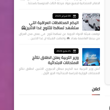
الدفاتر الامتحانية لجميع مواد مرحلة الثالث المتوسط باستثنا…
09 فبراير 2020
اليكم المحافظات العراقية التي
ستشهد تساقط للثلوج غدا الاثنين🥶
توقعت هيئة الانواء الجوية عن تساقط ثلوج في بعض مدن العراق
من بينها العاصمة بغداد ⁦🌨️⁩ واضافت الهيئة ان غدا الاثنين …
25 مايو 2026
وزير التربية يعلن انطلاق نتائج
الامتحانات الابتدائية
أعلن وزير التربية عبد الكريم عبطان الجبوري، الاثنين، انطلاق نتائج
الامتحانات الوزارية للدراسة الابتدائية/ الدور الأول…
اعلان