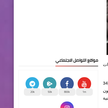
مواقع التواصل الاجتماعي
اكات
وذكرت الوزارة في بيان أنه "شهد مقر الهيئة العليا للتنسيق بين المحافظات الاجتماع الأول للجنة الامر الديواني (34
ون
20k
50k
800k
1m
ية