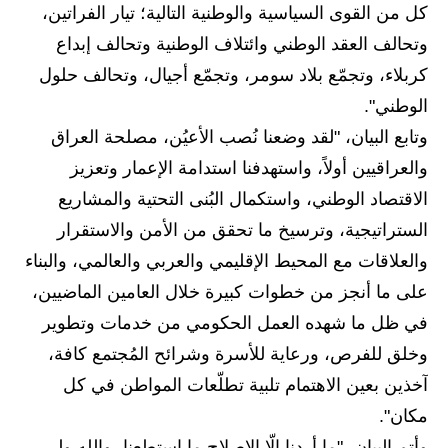
المرحلة الابتدائية
كل من القوى السياسية والوطنية التالية؛ تيار الفراتين،
وتحالف العقد الوطني وائتلاف الوطنية وتحالف إبداع
المرحلة المتوسطة
كربلاء، وتجمّع بلاد سومر، وتجمّع أجيال، وتحالف حلول
المرحلة الاعدادية
الوطني".
وتابع البيان، "لقد وضعنا نُصب الأعيُن، مصلحة العراق
مرشحات
والعراقيين أولاً، واستهدفنا استدامة الإعمار وتعزيز
المرحلة الابتدائية
الاقتصاد الوطني، واستكمال البُنى التحتية والمشاريع
الستراتيجية، وترسيخ ما تحقق من الأمن والاستقرار
المرحلة المتوسطة
والعلاقات مع المحيط الإقليمي والعربي والعالمي، والبناء
المرحلة الاعدادية
على ما أنجز من خطوات كبيرة خلال العامين الماضيين،
كتب مدرسية
في ظل ما شهده العمل الحكومي من خدمات وتطوير
وخلق للفرص، ورعاية للأسرة وشرائح المُجتمع كافة،
المرحلة الابتدائية
آخذين بعين الاهتمام تلبية تطلّعات المواطن في كل
المرحلة المتوسطة
مكان".
وأتم البيان، "ما أردنا إلّا الإصلاح ما استطعنا، والله ولي