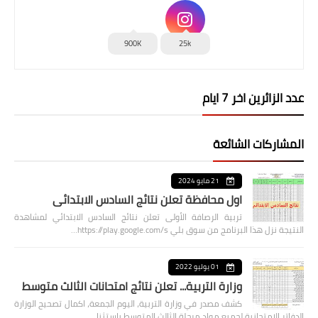
900K
25k
عدد الزائرين اخر 7 ايام
المشاركات الشائعة
21 مايو 2024
اول محافظة تعلن نتائج السادس الابتدائي
تربية الرصافة الأولى تعلن نتائج السادس الابتدائي لمشاهدة
النتيجة نزل هذا البرنامج من سوق بلي https://play.google.com/s…
01 يوليو 2022
وزارة التربية... تعلن نتائج امتحانات الثالث متوسط
كشف مصدر في وزارة التربية، اليوم الجمعة، اكمال تصحيح الوزارة
الدفاتر الامتحانية لجميع مواد مرحلة الثالث المتوسط باستثنا…