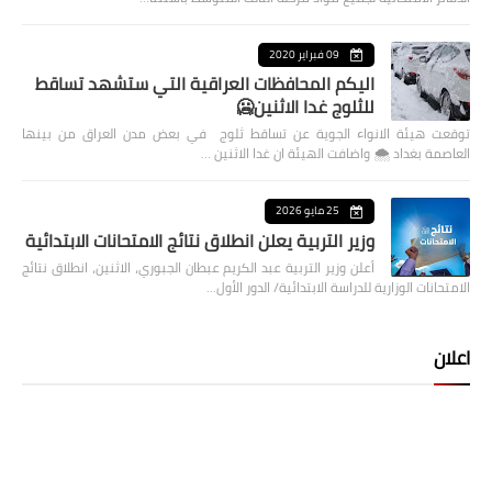
09 فبراير 2020
اليكم المحافظات العراقية التي ستشهد تساقط
للثلوج غدا الاثنين🥶
توقعت هيئة الانواء الجوية عن تساقط ثلوج في بعض مدن العراق من بينها
العاصمة بغداد ⁦🌨️⁩ واضافت الهيئة ان غدا الاثنين …
25 مايو 2026
وزير التربية يعلن انطلاق نتائج الامتحانات الابتدائية
أعلن وزير التربية عبد الكريم عبطان الجبوري، الاثنين، انطلاق نتائج
الامتحانات الوزارية للدراسة الابتدائية/ الدور الأول…
اعلان