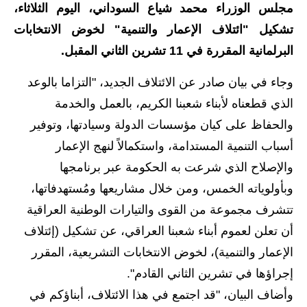
مجلس الوزراء محمد شياع السوداني، اليوم الثلاثاء،
الاخبار الاقتصادية
تشكيل "ائتلاف الإعمار والتنمية" لخوض الانتخابات
البرلمانية المقررة في 11 تشرين الثاني المقبل.
الاخبار الرياضية
وجاء في بيان صادر عن الائتلاف الجديد، "التزاما بالوعد
المدارس
الذي قطعناه لأبناء شعبنا الكريم، بالعمل والخدمة
اخبار وقرارات وزارة التربية
والحفاظ على كيان مؤسسات الدولة وسيادتها، وتوفير
أسباب التنمية المستدامة، واستكمالاً لنهج الإعمار
نتائج الامتحانات
والإصلاح الذي شرعت به الحكومة عبر برنامجها
المرحلة الابتدائية
وبأولوياته الخمس، ومن خلال مشاريعها ومُستهدفاتها،
تتشرف مجموعة من القوى والتيارات الوطنية العراقية
المرحلة المتوسطة
أن تعلن لعموم أبناء شعبنا العراقي، عن تشكيل (إئتلاف
المرحلة الاعدادية
الإعمار والتنمية)، لخوض الانتخابات التشريعية، المقرر
إجراؤها في تشرين الثاني القادم".
اسئلة وزارية
وأضاف البيان، "قد اجتمع في هذا الائتلاف، أبناؤكم في