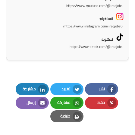
https://www.youtube.com/@iraqjobs
المرحلة الابتدائية
انستغرام:
المرحلة المتوسطة
https://www.instagram.com/iraqjobs0/
المرحلة الاعدادية
تيكتوك:
https://www.tiktok.com/@iraqjobs
الجامعات
اخبار وقرارات وزارة التعليم
العالي
استمارة القبول المركزي
نشر
تغريد
مشاركة
LinkedIn
Twitter
Facebook
نتائج القبول المركزي
حفظ
مشاركة
إرسال
Email
Whatsapp
Pinterest
الطقس
طباعة
العطل
Print