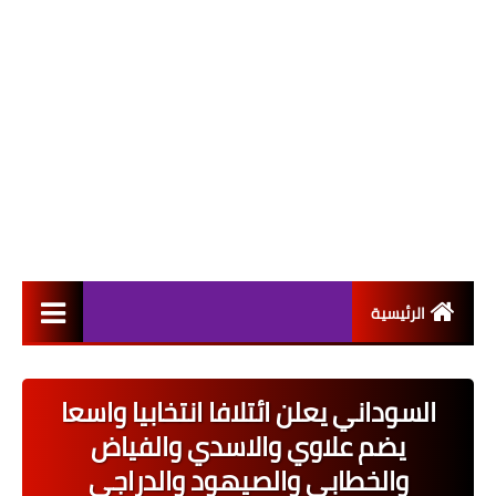
الرئيسية
التعيينات
السوداني يعلن ائتلافا انتخابيا واسعا
اخبار القطاع العام
يضم علاوي والاسدي والفياض
اخبار القطاع الخاص
والخطابي والصيهود والدراجي