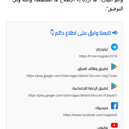
المرحلة الاعدادية
التوفيق".
ملازم دراسية
المرحلة الابتدائية
📢 تابعنا وابقَ على اطلاع دائم 👇
المرحلة المتوسطة
تيليجرام:
https://t.me/iraqjobs2019
المرحلة الاعدادية
تطبيق وظائف العراق:
دروس
https://play.google.com/store/apps/details?id=com.iraq21jobs
المرحلة الابتدائية
تطبيق الرعاية الاجتماعية:
https://play.google.com/store/apps/details?id=com.re3ayah1
المرحلة المتوسطة
فيسبوك:
المرحلة الاعدادية
https://www.facebook.com/iraqjobs9
مواضيع انشاء
يوتيوب: