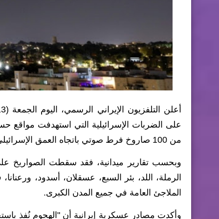
على الضربات الإسرائيلية التي استهدفت مواقع حسا
من 100 صاروخ فرط صوتي باتجاه العمق الإسرائيلي.
الرملة، اللد، بئر السبع، عسقلان، أسدود، ورعنانا
الملاجئ العامة في جميع المدن الكبرى.
وأكدت مصادر عسكرية إيرانية أن "الهجوم نُفذ باست