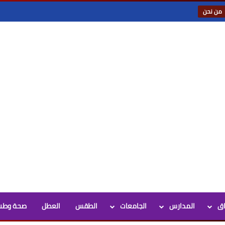
من نحن
اق
المدارس
الجامعات
الطقس
العطل
صحة وطب