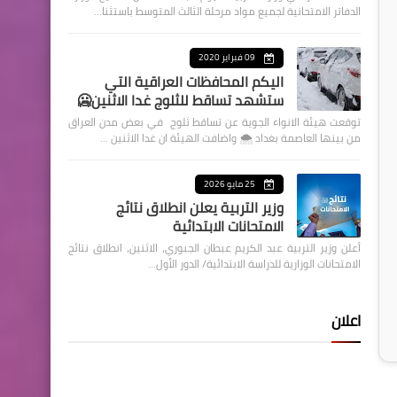
الدفاتر الامتحانية لجميع مواد مرحلة الثالث المتوسط باستثنا…
09 فبراير 2020
اليكم المحافظات العراقية التي
ستشهد تساقط للثلوج غدا الاثنين🥶
توقعت هيئة الانواء الجوية عن تساقط ثلوج في بعض مدن العراق
من بينها العاصمة بغداد ⁦🌨️⁩ واضافت الهيئة ان غدا الاثنين …
25 مايو 2026
وزير التربية يعلن انطلاق نتائج
الامتحانات الابتدائية
أعلن وزير التربية عبد الكريم عبطان الجبوري، الاثنين، انطلاق نتائج
الامتحانات الوزارية للدراسة الابتدائية/ الدور الأول…
اعلان