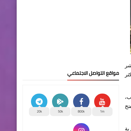
وعد الصادق 3" كرد مباشر
مواقع التواصل الاجتماعي
ثر
 أبيب،
تح
20k
50k
800k
1m
بة