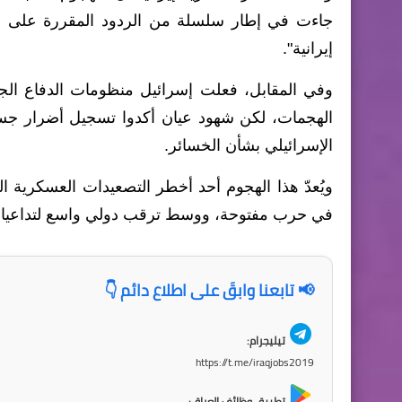
جاءت في إطار سلسلة من الردود المقررة على ال
إيرانية".
وفي المقابل، فعلت إسرائيل منظومات الدفاع الجوي
الهجمات، لكن شهود عيان أكدوا تسجيل أضرار ج
الإسرائيلي بشأن الخسائر.
ويُعدّ هذا الهجوم أحد أخطر التصعيدات العسكرية 
في حرب مفتوحة، ووسط ترقب دولي واسع لتداعيات
📢 تابعنا وابقَ على اطلاع دائم 👇
تيليجرام:
https://t.me/iraqjobs2019
تطبيق وظائف العراق: