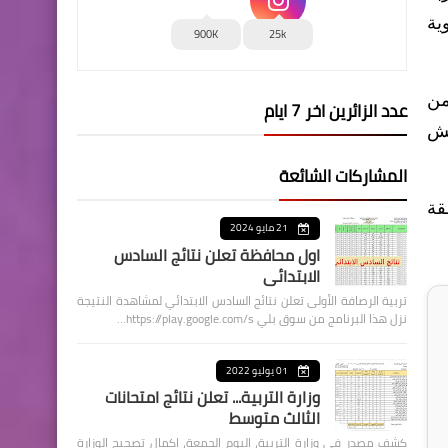
ية
900K
25k
من
عدد الزائرين اخر 7 ايام
يش
المشاركات الشائعة
قة
21 مايو 2024
اول محافظة تعلن نتائج السادس
الابتدائي
تربية الرصافة الأولى تعلن نتائج السادس الابتدائي لمشاهدة النتيجة
نزل هذا البرنامج من سوق بلي https://play.google.com/s…
01 يوليو 2022
وزارة التربية... تعلن نتائج امتحانات
الثالث متوسط
كشف مصدر في وزارة التربية، اليوم الجمعة، اكمال تصحيح الوزارة