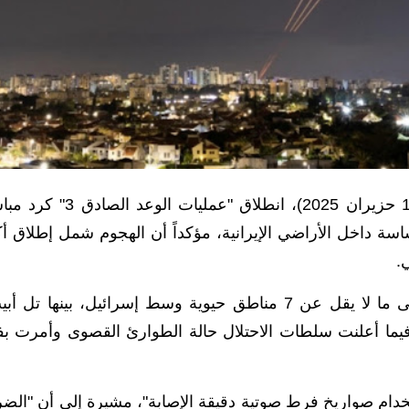
أعلن التلفزيون الإيراني الرسمي، اليوم الجمعة (13 حزيران 2025)، انطلاق "عمليات ال
سة داخل الأراضي الإيرانية، مؤكداً أن الهجوم شمل إطلاق أك
وبحسب تقارير ميدانية، فقد سقطت الصواريخ على ما لا يقل عن 7 مناطق حيوية وسط إسرائيل، بينها تل
، فيما أعلنت سلطات الاحتلال حالة الطوارئ القصوى وأمرت بف
خدام صواريخ فرط صوتية دقيقة الإصابة"، مشيرة إلى أن "الضر