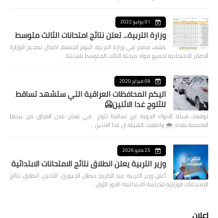
01 يوليو 2022
وزارة التربية... تعلن نتائج امتحانات الثالث متوسط
كشف مصدر في وزارة التربية، اليوم الجمعة، اكمال تصحيح الوزارة
الدفاتر الامتحانية لجميع مواد مرحلة الثالث المتوسط باستثنا…
09 فبراير 2020
اليكم المحافظات العراقية التي ستشهد تساقط
للثلوج غدا الاثنين🥶
توقعت هيئة الانواء الجوية عن تساقط ثلوج في بعض مدن العراق من بينها
العاصمة بغداد ⁦🌨️⁩ واضافت الهيئة ان غدا الاثنين …
25 مايو 2026
وزير التربية يعلن انطلاق نتائج الامتحانات الابتدائية
أعلن وزير التربية عبد الكريم عبطان الجبوري، الاثنين، انطلاق نتائج
الامتحانات الوزارية للدراسة الابتدائية/ الدور الأول…
اعلان