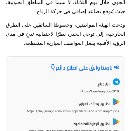
المرحلة الابتدائية
الجوي خلال يوم الثلاثاء، لا سيما في المناطق الجنوبية،
حيث يُتوقع تصاعد إضافي في حركة الرياح.
المرحلة المتوسطة
ودعت الهيئة المواطنين، وخصوصًا السائقين على الطرق
المرحلة الاعدادية
الخارجية، إلى توخي الحذر، نظرًا لاحتمالية تدنٍ في مدى
مرشحات
الرؤية الأفقية بفعل العواصف الغبارية المتقطعة.
المرحلة الابتدائية
📢 تابعنا وابقَ على اطلاع دائم 👇
المرحلة المتوسطة
المرحلة الاعدادية
تيليجرام:
https://t.me/iraqjobs2019
كتب مدرسية
تطبيق وظائف العراق:
المرحلة الابتدائية
https://play.google.com/store/apps/details?id=com.iraq21jobs
المرحلة المتوسطة
تطبيق الرعاية الاجتماعية:
https://play.google.com/store/apps/details?id=com.re3ayah1