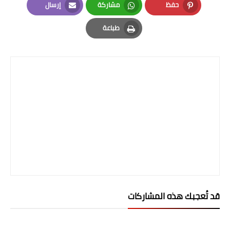
حفظ
مشاركة
إرسال
المرحلة الابتدائية
Email
Whatsapp
Pinterest
طباعة
المرحلة المتوسطة
Print
المرحلة الاعدادية
الجامعات
اخبار وقرارات وزارة التعليم
العالي
استمارة القبول المركزي
نتائج القبول المركزي
الطقس
قد تُعجبك هذه المشاركات
العطل