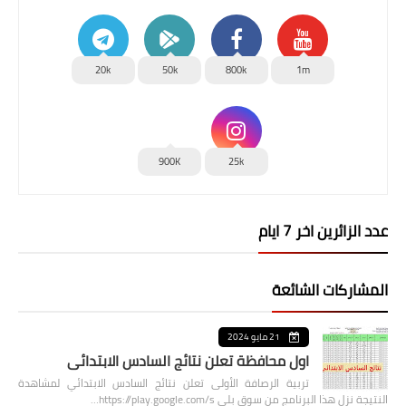
20k
50k
800k
1m
900K
25k
عدد الزائرين اخر 7 ايام
المشاركات الشائعة
21 مايو 2024
اول محافظة تعلن نتائج السادس الابتدائي
تربية الرصافة الأولى تعلن نتائج السادس الابتدائي لمشاهدة
النتيجة نزل هذا البرنامج من سوق بلي https://play.google.com/s…