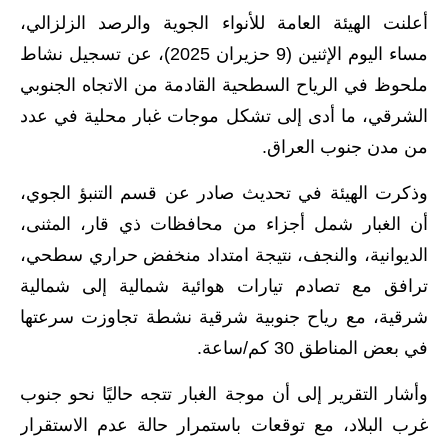
أعلنت الهيئة العامة للأنواء الجوية والرصد الزلزالي،
الاخبار الاقتصادية
مساء اليوم الإثنين (9 حزيران 2025)، عن تسجيل نشاط
الاخبار الرياضية
ملحوظ في الرياح السطحية القادمة من الاتجاه الجنوبي
الشرقي، ما أدى إلى تشكل موجات غبار محلية في عدد
المدارس
من مدن جنوب العراق.
اخبار وقرارات وزارة التربية
وذكرت الهيئة في تحديث صادر عن قسم التنبؤ الجوي،
نتائج الامتحانات
أن الغبار شمل أجزاء من محافظات ذي قار، المثنى،
الديوانية، والنجف، نتيجة امتداد منخفض حراري سطحي،
المرحلة الابتدائية
ترافق مع تصادم تيارات هوائية شمالية إلى شمالية
المرحلة المتوسطة
شرقية، مع رياح جنوبية شرقية نشطة تجاوزت سرعتها
في بعض المناطق 30 كم/ساعة.
المرحلة الاعدادية
وأشار التقرير إلى أن موجة الغبار تتجه حاليًا نحو جنوب
اسئلة وزارية
غرب البلاد، مع توقعات باستمرار حالة عدم الاستقرار