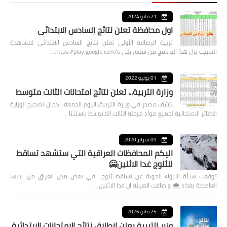
21 مايو 2024
اول محافظة تعلن نتائج السادس الابتدائي
تربية الرصافة الأولى تعلن نتائج السادس الابتدائي لمشاهدة
النتيجة نزل هذا البرنامج من سوق بلي https://play.google.com/s…
01 يوليو 2022
وزارة التربية... تعلن نتائج امتحانات الثالث متوسط
كشف مصدر في وزارة التربية، اليوم الجمعة، اكمال تصحيح الوزارة
الدفاتر الامتحانية لجميع مواد مرحلة الثالث المتوسط باستثنا…
09 فبراير 2020
اليكم المحافظات العراقية التي ستشهد تساقط
للثلوج غدا الاثنين🥶
توقعت هيئة الانواء الجوية عن تساقط ثلوج في بعض مدن العراق من بينها
العاصمة بغداد ⁦🌨️⁩ واضافت الهيئة ان غدا الاثنين …
25 مايو 2026
وزير التربية يعلن انطلاق نتائج الامتحانات الابتدائية