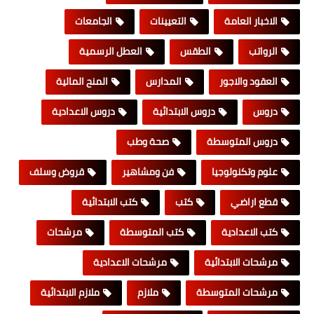
الاخبار العامة
التعيينات
الجامعات
الرواتب
الطقس
العطل الرسمية
العقود والاجور
المدارس
المنح المالية
دروس
دروس الابتدائية
دروس الاعدادية
دروس المتوسطة
صحة وطب
علوم وتكنولوجيا
فن ومشاهير
قروض وسلف
قطع اراضي
كتب
كتب الابتدائية
كتب الاعدادية
كتب المتوسطة
مرشحات
مرشحات الابتدائية
مرشحات الاعدادية
مرشحات المتوسطة
ملازم
ملازم الابتدائية