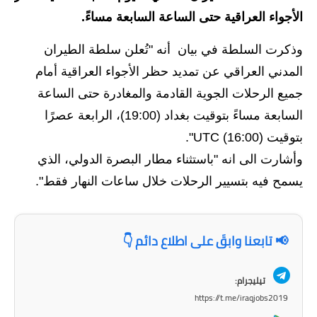
الأجواء العراقية حتى الساعة السابعة مساءً.
الاخبار الاقتصادية
وذكرت السلطة في بيان أنه "تُعلن سلطة الطيران
الاخبار الرياضية
المدني العراقي عن تمديد حظر الأجواء العراقية أمام
المدارس
جميع الرحلات الجوية القادمة والمغادرة حتى الساعة
السابعة مساءً بتوقيت بغداد (19:00)، الرابعة عصرًا
اخبار وقرارات وزارة التربية
بتوقيت UTC (16:00)".
نتائج الامتحانات
وأشارت الى انه "باستثناء مطار البصرة الدولي، الذي
يسمح فيه بتسيير الرحلات خلال ساعات النهار فقط".
المرحلة الابتدائية
المرحلة المتوسطة
📢 تابعنا وابقَ على اطلاع دائم 👇
المرحلة الاعدادية
تيليجرام:
اسئلة وزارية
https://t.me/iraqjobs2019