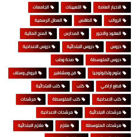
الاخبار العامة
التعيينات
الجامعات
الرواتب
الطقس
العطل الرسمية
العقود والاجور
المدارس
المنح المالية
دروس
دروس الابتدائية
دروس الاعدادية
دروس المتوسطة
صحة وطب
علوم وتكنولوجيا
فن ومشاهير
قروض وسلف
قطع اراضي
كتب
كتب الابتدائية
كتب الاعدادية
كتب المتوسطة
مرشحات
مرشحات الابتدائية
مرشحات الاعدادية
مرشحات المتوسطة
ملازم
ملازم الابتدائية