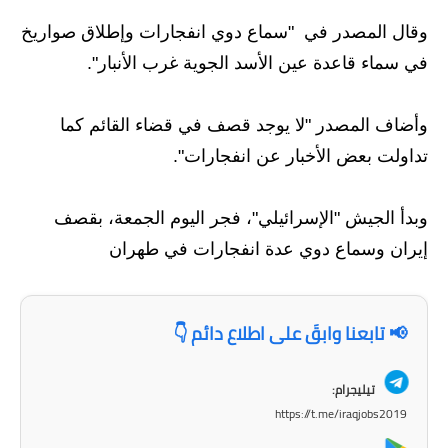
وقال المصدر في "سماع دوي انفجارات وإطلاق صواريخ
الاخبار الاقتصادية
في سماء قاعدة عين الأسد الجوية غرب الأنبار".
الاخبار الرياضية
وأضاف المصدر "لا يوجد قصف في قضاء القائم كما
المدارس
تداولت بعض الأخبار عن انفجارات".
اخبار وقرارات وزارة التربية
نتائج الامتحانات
وبدأ الجيش "الإسرائيلي"، فجر اليوم الجمعة، بقصف
إيران وسماع دوي عدة انفجارات في طهران
المرحلة الابتدائية
المرحلة المتوسطة
📢 تابعنا وابقَ على اطلاع دائم 👇
المرحلة الاعدادية
تيليجرام:
اسئلة وزارية
https://t.me/iraqjobs2019