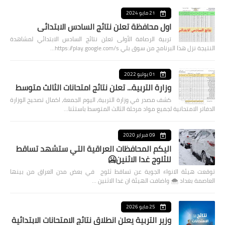
21 مايو 2024
اول محافظة تعلن نتائج السادس الابتدائي
تربية الرصافة الأولى تعلن نتائج السادس الابتدائي لمشاهدة
النتيجة نزل هذا البرنامج من سوق بلي https://play.google.com/s…
01 يوليو 2022
وزارة التربية... تعلن نتائج امتحانات الثالث متوسط
كشف مصدر في وزارة التربية، اليوم الجمعة، اكمال تصحيح الوزارة
الدفاتر الامتحانية لجميع مواد مرحلة الثالث المتوسط باستثنا…
09 فبراير 2020
اليكم المحافظات العراقية التي ستشهد تساقط
للثلوج غدا الاثنين🥶
توقعت هيئة الانواء الجوية عن تساقط ثلوج في بعض مدن العراق من بينها
العاصمة بغداد ⁦🌨️⁩ واضافت الهيئة ان غدا الاثنين …
25 مايو 2026
وزير التربية يعلن انطلاق نتائج الامتحانات الابتدائية