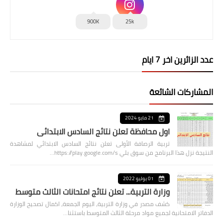
900K
25k
عدد الزائرين اخر 7 ايام
المشاركات الشائعة
21 مايو 2024
اول محافظة تعلن نتائج السادس الابتدائي
تربية الرصافة الأولى تعلن نتائج السادس الابتدائي لمشاهدة
النتيجة نزل هذا البرنامج من سوق بلي https://play.google.com/s…
01 يوليو 2022
وزارة التربية... تعلن نتائج امتحانات الثالث متوسط
كشف مصدر في وزارة التربية، اليوم الجمعة، اكمال تصحيح الوزارة
الدفاتر الامتحانية لجميع مواد مرحلة الثالث المتوسط باستثنا…