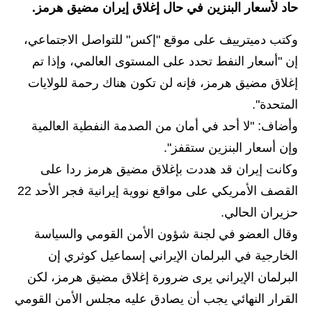
حاد لأسعار البنزين في حال إغلاق إيران مضيق هرمز.
الاخبار الاقتصادية
وكتب دميترييف على موقع "إكس" للتواصل الاجتماعي،
الاخبار الرياضية
إن "أسعار النفط تحدد على المستوى العالمي، وإذا تم
إغلاق مضيق هرمز، فإنه لن تكون هناك رحمة للولايات
المدارس
المتحدة".
اخبار وقرارات وزارة التربية
وأضاف: "لا أحد في أمان من الصدمة النفطية العالمية
وإن أسعار البنزين ستقفز".
نتائج الامتحانات
وكانت إيران قد هددت بإغلاق مضيق هرمز ردا على
المرحلة الابتدائية
القصف الأمريكي على مواقع نووية إيرانية فجر الأحد 22
حزيران الحالي.
المرحلة المتوسطة
وقال العضو في لجنة شؤون الأمن القومي والسياسة
المرحلة الاعدادية
الخارجية في البرلمان الإيراني إسماعيل كوثري إن
البرلمان الإيراني يرى ضرورة إغلاق مضيق هرمز، لكن
اسئلة وزارية
القرار النهائي يجب أن يصادق عليه مجلس الأمن القومي