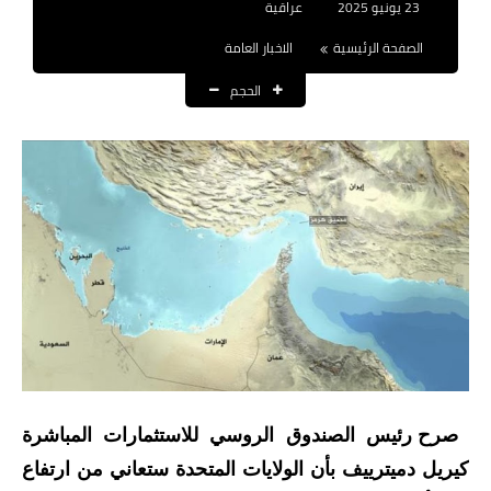
23 يونيو 2025
عراقية
نتائج التعيينات
الصفحة الرئيسية
الاخبار العامة
العقود والاجور اليومية
الحجم
الرواتب والقروض
الرواتب
القروض والسلف
المنح المالية
قطع الاراضي
اخبار العراق
الاخبار السياسية
صرح رئيس الصندوق الروسي للاستثمارات المباشرة
كيريل دميترييف بأن الولايات المتحدة ستعاني من ارتفاع
الاخبار الامنية