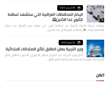
09 فبراير 2020
اليكم المحافظات العراقية التي ستشهد تساقط
للثلوج غدا الاثنين🥶
توقعت هيئة الانواء الجوية عن تساقط ثلوج في بعض مدن العراق من بينها
العاصمة بغداد ⁦🌨️⁩ واضافت الهيئة ان غدا الاثنين …
25 مايو 2026
وزير التربية يعلن انطلاق نتائج الامتحانات الابتدائية
أعلن وزير التربية عبد الكريم عبطان الجبوري، الاثنين، انطلاق نتائج
الامتحانات الوزارية للدراسة الابتدائية/ الدور الأول…
اعلان