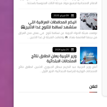
الدفاتر الامتحانية لجميع مواد مرحلة الثالث المتوسط باستثنا…
09 فبراير 2020
اليكم المحافظات العراقية التي
ستشهد تساقط للثلوج غدا الاثنين🥶
توقعت هيئة الانواء الجوية عن تساقط ثلوج في بعض مدن العراق
من بينها العاصمة بغداد ⁦🌨️⁩ واضافت الهيئة ان غدا الاثنين …
25 مايو 2026
وزير التربية يعلن انطلاق نتائج
الامتحانات الابتدائية
أعلن وزير التربية عبد الكريم عبطان الجبوري، الاثنين، انطلاق نتائج
الامتحانات الوزارية للدراسة الابتدائية/ الدور الأول…
اعلان