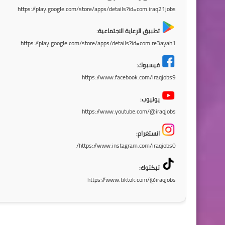
https://play.google.com/store/apps/details?id=com.iraq21jobs
تطبيق الرعاية الاجتماعية:
https://play.google.com/store/apps/details?id=com.re3ayah1
فيسبوك:
https://www.facebook.com/iraqjobs9
يوتيوب:
https://www.youtube.com/@iraqjobs
انستغرام:
https://www.instagram.com/iraqjobs0/
تيكتوك:
https://www.tiktok.com/@iraqjobs