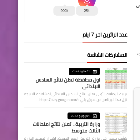
ى
900K
25k
عدد الزائرين اخر 7 ايام
المشاركات الشائعة
ت
21 مايو 2024
اول محافظة تعلن نتائج السادس
الابتدائي
تربية الرصافة الأولى تعلن نتائج السادس الابتدائي لمشاهدة النتيجة
نزل هذا البرنامج من سوق بلي https://play.google.com/s…
01 يوليو 2022
وزارة التربية... تعلن نتائج امتحانات
الثالث متوسط
كشف مصدر في وزارة التربية، اليوم الجمعة، اكمال تصحيح الوزارة