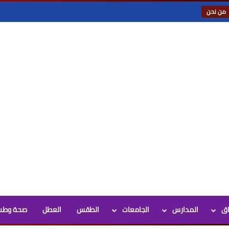
من نحن
اق
المدارس
الجامعات
الطقس
العطل
صحة وطب