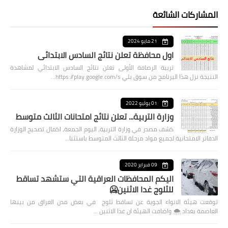
المشاركات الشائعة
21 مايو 2024
اول محافظة تعلن نتائج السادس الابتدائي
تربية الرصافة الأولى تعلن نتائج السادس الابتدائي لمشاهدة
النتيجة نزل هذا البرنامج من سوق بلي https://play.google.com/s…
01 يوليو 2022
وزارة التربية... تعلن نتائج امتحانات الثالث متوسط
كشف مصدر في وزارة التربية، اليوم الجمعة، اكمال تصحيح الوزارة
الدفاتر الامتحانية لجميع مواد مرحلة الثالث المتوسط باستثنا…
09 فبراير 2020
اليكم المحافظات العراقية التي ستشهد تساقط
للثلوج غدا الاثنين🥶
توقعت هيئة الانواء الجوية عن تساقط ثلوج في بعض مدن العراق من بينها
العاصمة بغداد ⁦🌨️⁩ واضافت الهيئة ان غدا الاثنين …