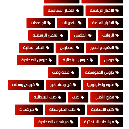
الاخبار الرياضية
الاخبار السياسية
الاخبار العامة
التعيينات
الجامعات
الرواتب
الطقس
العطل الرسمية
العقود والاجور
المدارس
المنح المالية
دروس
دروس الابتدائية
دروس الاعدادية
دروس المتوسطة
صحة وطب
علوم وتكنولوجيا
فن ومشاهير
قروض وسلف
قطع اراضي
كتب
كتب الابتدائية
كتب الاعدادية
كتب المتوسطة
مرشحات
مرشحات الابتدائية
مرشحات الاعدادية