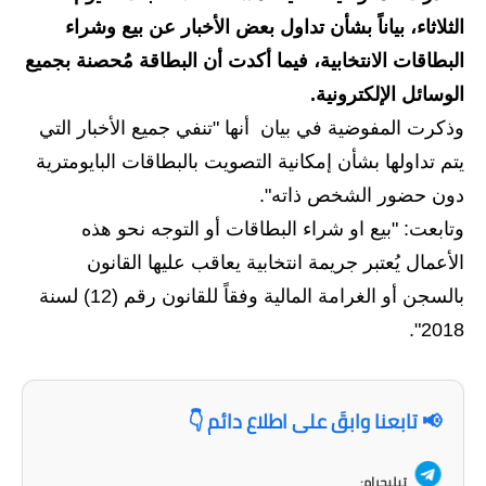
الثلاثاء، بياناً بشأن تداول بعض الأخبار عن بيع وشراء
الاخبار الاقتصادية
البطاقات الانتخابية، فيما أكدت أن البطاقة مُحصنة بجميع
الاخبار الرياضية
الوسائل الإلكترونية.
وذكرت المفوضية في بيان أنها "تنفي جميع الأخبار التي
المدارس
يتم تداولها بشأن إمكانية التصويت بالبطاقات البايومترية
اخبار وقرارات وزارة التربية
دون حضور الشخص ذاته".
وتابعت: "بيع او شراء البطاقات أو التوجه نحو هذه
نتائج الامتحانات
الأعمال يُعتبر جريمة انتخابية يعاقب عليها القانون
المرحلة الابتدائية
بالسجن أو الغرامة المالية وفقاً للقانون رقم (12) لسنة
2018".
المرحلة المتوسطة
المرحلة الاعدادية
📢 تابعنا وابقَ على اطلاع دائم 👇
اسئلة وزارية
تيليجرام: