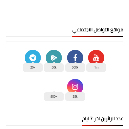
مواقع التواصل الاجتماعي
20k
50k
800k
1m
900K
25k
عدد الزائرين اخر 7 ايام