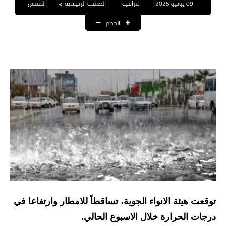
09 يونيو 2025
عراقية
الصفحة الرئيسية
الطقس
نتائج التعيينات
الحجم
العقود والاجور اليومية
الرواتب والقروض
الرواتب
القروض والسلف
المنح المالية
قطع الاراضي
اخبار العراق
الاخبار السياسية
توقعت هيئة الانواء الجوية، تساقطاً للامطار وارتفاعا في
درجات الحرارة خلال الاسبوع الحالي.
الاخبار الامنية