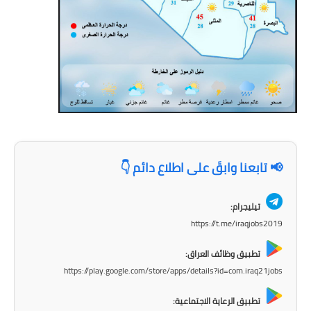
المرحلة الابتدائية
المرحلة المتوسطة
المرحلة الاعدادية
الجامعات
اخبار وقرارات وزارة التعليم
العالي
📢 تابعنا وابقَ على اطلاع دائم 👇
استمارة القبول المركزي
تيليجرام:
https://t.me/iraqjobs2019
نتائج القبول المركزي
تطبيق وظائف العراق:
الطقس
https://play.google.com/store/apps/details?id=com.iraq21jobs
العطل
تطبيق الرعاية الاجتماعية: