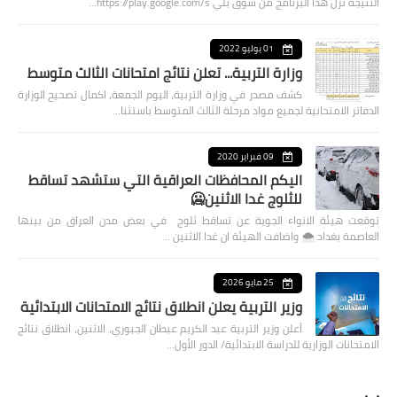
النتيجة نزل هذا البرنامج من سوق بلي https://play.google.com/s…
01 يوليو 2022
وزارة التربية... تعلن نتائج امتحانات الثالث متوسط
كشف مصدر في وزارة التربية، اليوم الجمعة، اكمال تصحيح الوزارة
الدفاتر الامتحانية لجميع مواد مرحلة الثالث المتوسط باستثنا…
09 فبراير 2020
اليكم المحافظات العراقية التي ستشهد تساقط
للثلوج غدا الاثنين🥶
توقعت هيئة الانواء الجوية عن تساقط ثلوج في بعض مدن العراق من بينها
العاصمة بغداد ⁦🌨️⁩ واضافت الهيئة ان غدا الاثنين …
25 مايو 2026
وزير التربية يعلن انطلاق نتائج الامتحانات الابتدائية
أعلن وزير التربية عبد الكريم عبطان الجبوري، الاثنين، انطلاق نتائج
الامتحانات الوزارية للدراسة الابتدائية/ الدور الأول…