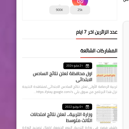
900K
25k
عدد الزائرين اخر 7 ايام
المشاركات الشائعة
21 مايو 2024
اول محافظة تعلن نتائج السادس
الابتدائي
تربية الرصافة الأولى تعلن نتائج السادس الابتدائي لمشاهدة النتيجة
نزل هذا البرنامج من سوق بلي https://play.google.com/s…
01 يوليو 2022
وزارة التربية... تعلن نتائج امتحانات
الثالث متوسط
كشف مصدر في وزارة التربية، اليوم الجمعة، اكمال تصحيح الوزارة