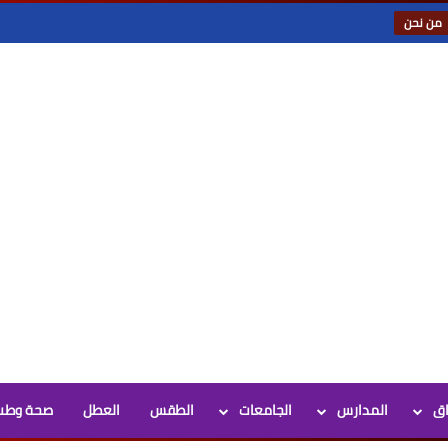
من نحن
اق
المدارس
الجامعات
الطقس
العطل
صحة وطب