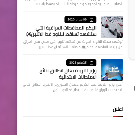
الدفاتر الامتحانية لجميع مواد مرحلة الثالث المتوسط باستثنا…
09 فبراير 2020
اليكم المحافظات العراقية التي
ستشهد تساقط للثلوج غدا الاثنين🥶
توقعت هيئة الانواء الجوية عن تساقط ثلوج في بعض مدن العراق
من بينها العاصمة بغداد ⁦🌨️⁩ واضافت الهيئة ان غدا الاثنين …
25 مايو 2026
وزير التربية يعلن انطلاق نتائج
الامتحانات الابتدائية
أعلن وزير التربية عبد الكريم عبطان الجبوري، الاثنين، انطلاق نتائج
الامتحانات الوزارية للدراسة الابتدائية/ الدور الأول…
اعلان