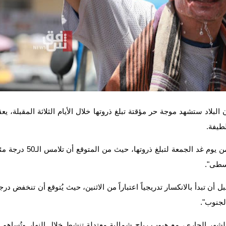
لبلاد ستشهد موجة حر مؤقتة تبلغ ذروتها خلال الأيام الثلاثة المقبلة، يعق
طيفة.
وقال الزيادي في حديث، إن "درجات الحرارة سترتفع ابتداءً من يوم غد الجمعة لتبلغ ذروتها، حيث م
ن تبدأ بالانكسار تدريجياً اعتباراً من الاثنين، حيث يُتوقع أن تنخفض در
 الشهر الجاري، مع هبوب رياح شمالية معتدلة تنشط خلال النهار وتُساهم