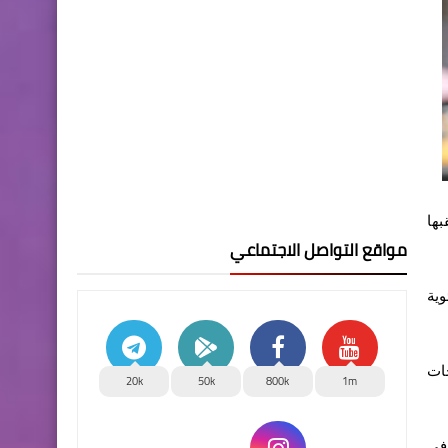
بها
مواقع التواصل الاجتماعي
ن المتوقع أن تلامس الـ50 درجة مئوية
جات
20k
50k
800k
1m
 في