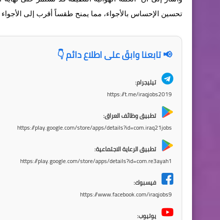
تحسين الإحساس بالأجواء، مما يمنح طقساً أقرب إلى الأجواء ا
📢 تابعنا وابقَ على اطلاع دائم 👇
تيليجرام:
https://t.me/iraqjobs2019
تطبيق وظائف العراق:
https://play.google.com/store/apps/details?id=com.iraq21jobs
تطبيق الرعاية الاجتماعية:
https://play.google.com/store/apps/details?id=com.re3ayah1
فيسبوك:
https://www.facebook.com/iraqjobs9
يوتيوب: