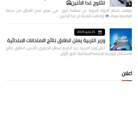
للثلوج غدا الاثنين🥶
توقعت هيئة الانواء الجوية عن تساقط ثلوج في بعض مدن العراق من بينها
العاصمة بغداد ⁦🌨️⁩ واضافت الهيئة ان غدا الاثنين …
25 مايو 2026
وزير التربية يعلن انطلاق نتائج الامتحانات الابتدائية
أعلن وزير التربية عبد الكريم عبطان الجبوري، الاثنين، انطلاق نتائج
الامتحانات الوزارية للدراسة الابتدائية/ الدور الأول…
اعلان