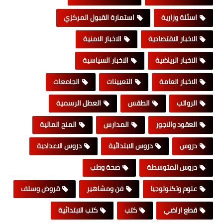
اسئلة وزارية
استمارة القبول المركزي
الاخبار الاقتصادية
الاخبار الامنية
الاخبار الرياضية
الاخبار السياسية
الاخبار العامة
التعيينات
الجامعات
الرواتب
الطقس
العطل الرسمية
العقود والاجور
المدارس
المنح المالية
دروس
دروس الابتدائية
دروس الاعدادية
دروس المتوسطة
صحة وطب
علوم وتكنولوجيا
فن ومشاهير
قروض وسلف
قطع اراضي
كتب
كتب الابتدائية