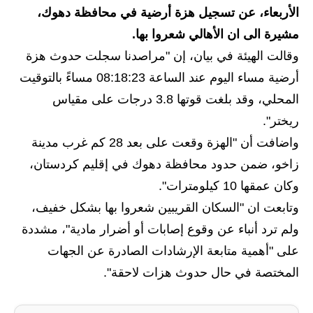
الأربعاء، عن تسجيل هزة أرضية في محافظة دهوك،
الاخبار الاقتصادية
مشيرة الى ان الأهالي شعروا بها.
الاخبار الرياضية
وقالت الهيئة في بيان، إن "مراصدنا سجلت حدوث هزة
أرضية مساء اليوم عند الساعة 08:18:23 مساءً بالتوقيت
المدارس
المحلي، وقد بلغت قوتها 3.8 درجات على مقياس
اخبار وقرارات وزارة التربية
ريختر".
واضافت أن "الهزة وقعت على بعد 28 كم غرب مدينة
نتائج الامتحانات
زاخو، ضمن حدود محافظة دهوك في إقليم كردستان،
المرحلة الابتدائية
وكان عمقها 10 كيلومترات".
وتابعت ان "السكان القريبين شعروا بها بشكل خفيف،
المرحلة المتوسطة
ولم ترد أنباء عن وقوع إصابات أو أضرار مادية"، مشددة
المرحلة الاعدادية
على "أهمية متابعة الإرشادات الصادرة عن الجهات
المختصة في حال حدوث هزات لاحقة".
اسئلة وزارية