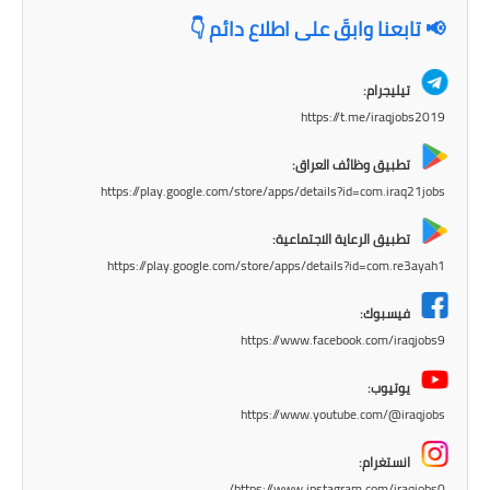
المرحلة الابتدائية
📢 تابعنا وابقَ على اطلاع دائم 👇
المرحلة المتوسطة
تيليجرام:
المرحلة الاعدادية
https://t.me/iraqjobs2019
مرشحات
تطبيق وظائف العراق:
https://play.google.com/store/apps/details?id=com.iraq21jobs
المرحلة الابتدائية
تطبيق الرعاية الاجتماعية:
المرحلة المتوسطة
https://play.google.com/store/apps/details?id=com.re3ayah1
المرحلة الاعدادية
فيسبوك:
https://www.facebook.com/iraqjobs9
كتب مدرسية
يوتيوب:
المرحلة الابتدائية
https://www.youtube.com/@iraqjobs
المرحلة المتوسطة
انستغرام:
https://www.instagram.com/iraqjobs0/