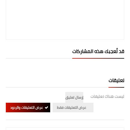
المرحلة الابتدائية
المرحلة المتوسطة
المرحلة الاعدادية
الجامعات
قد تُعجبك هذه المشاركات
اخبار وقرارات وزارة التعليم
العالي
تعليقات
استمارة القبول المركزي
نتائج القبول المركزي
ليست هناك تعليقات
إرسال تعليق
الطقس
عرض التعليقات فقط
عرض التعليقات والردود
العطل