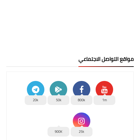
مواقع التواصل الاجتماعي
20k
50k
800k
1m
900K
25k