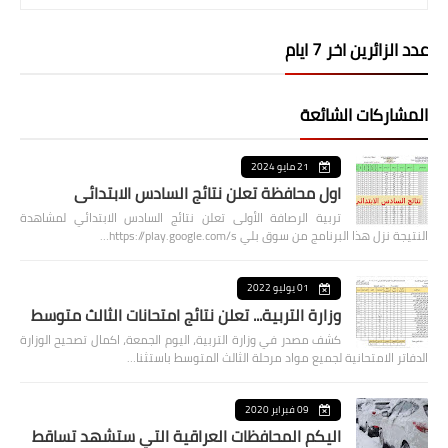
عدد الزائرين اخر 7 ايام
المشاركات الشائعة
21 مايو 2024
اول محافظة تعلن نتائج السادس الابتدائي
تربية الرصافة الأولى تعلن نتائج السادس الابتدائي لمشاهدة
النتيجة نزل هذا البرنامج من سوق بلي https://play.google.com/s…
01 يوليو 2022
وزارة التربية... تعلن نتائج امتحانات الثالث متوسط
كشف مصدر في وزارة التربية، اليوم الجمعة، اكمال تصحيح الوزارة
الدفاتر الامتحانية لجميع مواد مرحلة الثالث المتوسط باستثنا…
09 فبراير 2020
اليكم المحافظات العراقية التي ستشهد تساقط