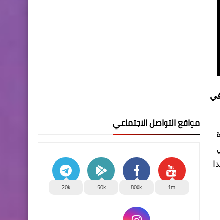
في
مواقع التواصل الاجتماعي
ة
ي
ا
20k
50k
800k
1m