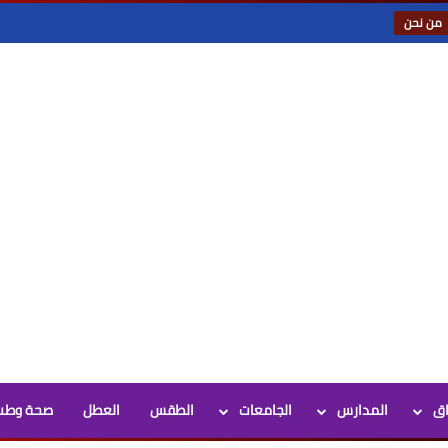
من نحن
اق
المدارس
الجامعات
الطقس
العطل
صحة وطب