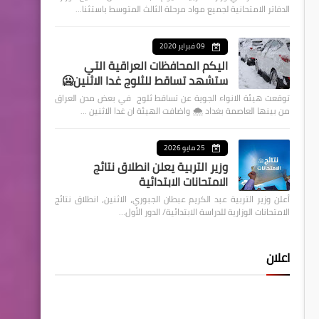
الدفاتر الامتحانية لجميع مواد مرحلة الثالث المتوسط باستثنا…
09 فبراير 2020
اليكم المحافظات العراقية التي
ستشهد تساقط للثلوج غدا الاثنين🥶
توقعت هيئة الانواء الجوية عن تساقط ثلوج في بعض مدن العراق
من بينها العاصمة بغداد ⁦🌨️⁩ واضافت الهيئة ان غدا الاثنين …
25 مايو 2026
وزير التربية يعلن انطلاق نتائج
الامتحانات الابتدائية
أعلن وزير التربية عبد الكريم عبطان الجبوري، الاثنين، انطلاق نتائج
الامتحانات الوزارية للدراسة الابتدائية/ الدور الأول…
اعلان