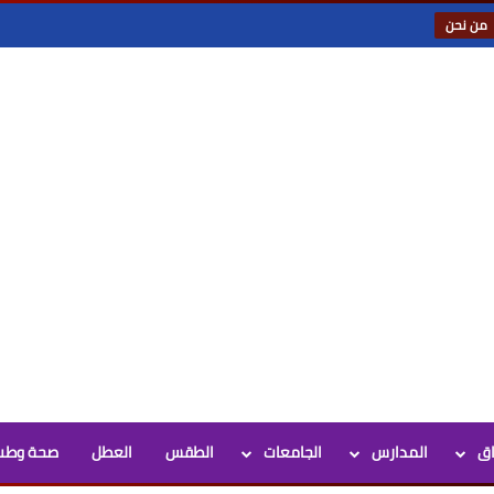
من نحن
اق
المدارس
الجامعات
الطقس
العطل
صحة وطب