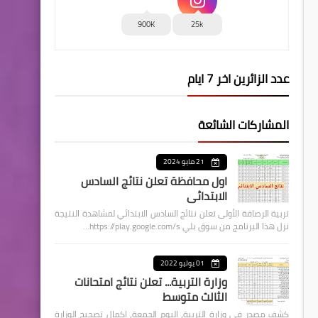
900K
25k
عدد الزائرين اخر 7 ايام
المشاركات الشائعة
21 مايو 2024
اول محافظة تعلن نتائج السادس
الابتدائي
تربية الرصافة الأولى تعلن نتائج السادس الابتدائي لمشاهدة النتيجة
نزل هذا البرنامج من سوق بلي https://play.google.com/s…
01 يوليو 2022
وزارة التربية... تعلن نتائج امتحانات
الثالث متوسط
كشف مصدر في وزارة التربية، اليوم الجمعة، اكمال تصحيح الوزارة