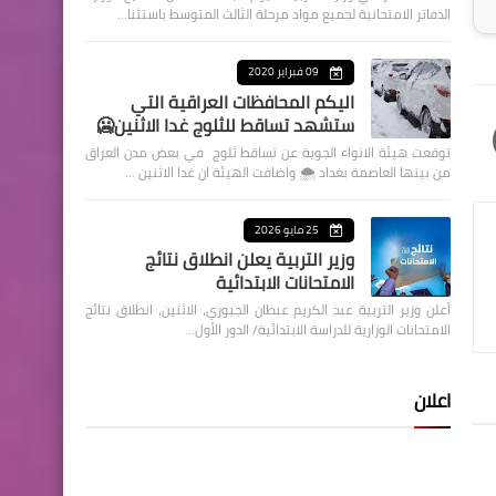
الدفاتر الامتحانية لجميع مواد مرحلة الثالث المتوسط باستثنا…
09 فبراير 2020
اليكم المحافظات العراقية التي
ستشهد تساقط للثلوج غدا الاثنين🥶
توقعت هيئة الانواء الجوية عن تساقط ثلوج في بعض مدن العراق
من بينها العاصمة بغداد ⁦🌨️⁩ واضافت الهيئة ان غدا الاثنين …
25 مايو 2026
وزير التربية يعلن انطلاق نتائج
الامتحانات الابتدائية
أعلن وزير التربية عبد الكريم عبطان الجبوري، الاثنين، انطلاق نتائج
الامتحانات الوزارية للدراسة الابتدائية/ الدور الأول…
اعلان