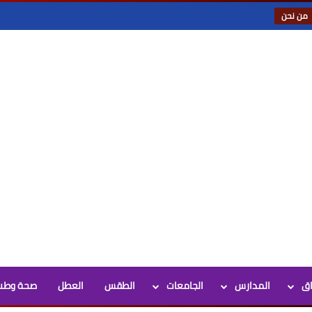
من نحن
اق
المدارس
الجامعات
الطقس
العطل
صحة وطب