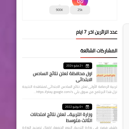
900K
25k
عدد الزائرين اخر 7 ايام
المشاركات الشائعة
21 مايو 2024
اول محافظة تعلن نتائج السادس
الابتدائي
تربية الرصافة الأولى تعلن نتائج السادس الابتدائي لمشاهدة النتيجة
نزل هذا البرنامج من سوق بلي https://play.google.com/s…
01 يوليو 2022
وزارة التربية... تعلن نتائج امتحانات
الثالث متوسط
كشف مصدر في وزارة التربية، اليوم الجمعة، اكمال تصحيح الوزارة