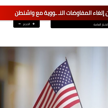
 إلغاء المفاوضات النـ ـووية مع واشنطن
الحجم
لاخبار العامة