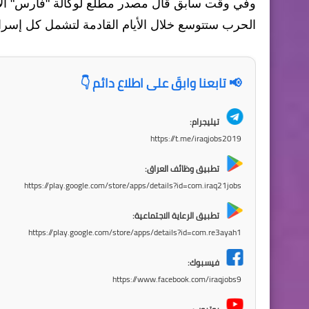
وفي وقت سابق قال مصدر مطلع لوكالة "فارس" الإيراني
الحرب ستتوسع خلال الأيام القادمة لتشمل كل إسرائ
📢 تابعنا وابقَ على اطلاع دائم 👇
تيليجرام:
https://t.me/iraqjobs2019
تطبيق وظائف العراق:
https://play.google.com/store/apps/details?id=com.iraq21jobs
تطبيق الرعاية الاجتماعية:
https://play.google.com/store/apps/details?id=com.re3ayah1
فيسبوك:
https://www.facebook.com/iraqjobs9