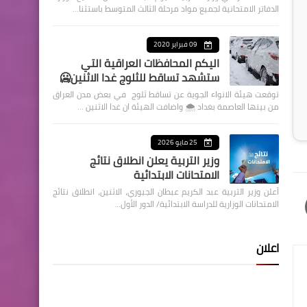
الدفاتر الامتحانية لجميع مواد مرحلة الثالث المتوسط باستثنا…
09 فبراير 2020
اليكم المحافظات العراقية التي
ستشهد تساقط للثلوج غدا الاثنين🥶
توقعت هيئة الانواء الجوية عن تساقط ثلوج في بعض مدن العراق
من بينها العاصمة بغداد ⁦🌨️⁩ واضافت الهيئة ان غدا الاثنين …
25 مايو 2026
وزير التربية يعلن انطلاق نتائج
الامتحانات الابتدائية
أعلن وزير التربية عبد الكريم عبطان الجبوري، الاثنين، انطلاق نتائج
الامتحانات الوزارية للدراسة الابتدائية/ الدور الأول…
اعلان