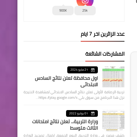
900K
25k
عدد الزائرين اخر 7 ايام
المشاركات الشائعة
21 مايو 2024
اول محافظة تعلن نتائج السادس
الابتدائي
تربية الرصافة الأولى تعلن نتائج السادس الابتدائي لمشاهدة النتيجة
نزل هذا البرنامج من سوق بلي https://play.google.com/s…
01 يوليو 2022
وزارة التربية... تعلن نتائج امتحانات
الثالث متوسط
كشف مصدر في وزارة التربية، اليوم الجمعة، اكمال تصحيح الوزارة