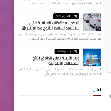
الدفاتر الامتحانية لجميع مواد مرحلة الثالث المتوسط باستثنا…
09 فبراير 2020
اليكم المحافظات العراقية التي
ستشهد تساقط للثلوج غدا الاثنين🥶
توقعت هيئة الانواء الجوية عن تساقط ثلوج في بعض مدن العراق
من بينها العاصمة بغداد ⁦🌨️⁩ واضافت الهيئة ان غدا الاثنين …
25 مايو 2026
وزير التربية يعلن انطلاق نتائج
الامتحانات الابتدائية
أعلن وزير التربية عبد الكريم عبطان الجبوري، الاثنين، انطلاق نتائج
الامتحانات الوزارية للدراسة الابتدائية/ الدور الأول…
اعلان