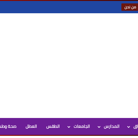
من نحن
اق
المدارس
الجامعات
الطقس
العطل
صحة وطب