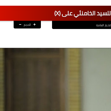
لسيد الخامنئي على (X)
الحجم
لاخبار العامة