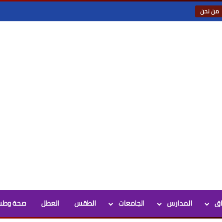
من نحن
اق
المدارس
الجامعات
الطقس
العطل
صحة وطب