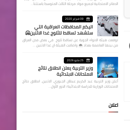
الدفاتر الامتحانية لجميع مواد مرحلة الثالث المتوسط باستثنا…
09 فبراير 2020
اليكم المحافظات العراقية التي
ستشهد تساقط للثلوج غدا الاثنين🥶
توقعت هيئة الانواء الجوية عن تساقط ثلوج في بعض مدن العراق
من بينها العاصمة بغداد ⁦🌨️⁩ واضافت الهيئة ان غدا الاثنين …
25 مايو 2026
وزير التربية يعلن انطلاق نتائج
الامتحانات الابتدائية
أعلن وزير التربية عبد الكريم عبطان الجبوري، الاثنين، انطلاق نتائج
الامتحانات الوزارية للدراسة الابتدائية/ الدور الأول…
اعلان