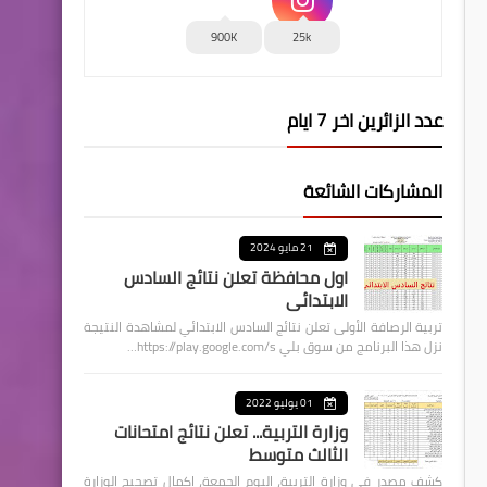
900K
25k
عدد الزائرين اخر 7 ايام
المشاركات الشائعة
21 مايو 2024
اول محافظة تعلن نتائج السادس
الابتدائي
تربية الرصافة الأولى تعلن نتائج السادس الابتدائي لمشاهدة النتيجة
نزل هذا البرنامج من سوق بلي https://play.google.com/s…
01 يوليو 2022
وزارة التربية... تعلن نتائج امتحانات
الثالث متوسط
كشف مصدر في وزارة التربية، اليوم الجمعة، اكمال تصحيح الوزارة