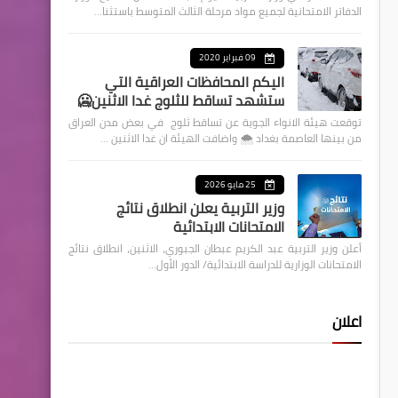
الدفاتر الامتحانية لجميع مواد مرحلة الثالث المتوسط باستثنا…
09 فبراير 2020
اليكم المحافظات العراقية التي
ستشهد تساقط للثلوج غدا الاثنين🥶
توقعت هيئة الانواء الجوية عن تساقط ثلوج في بعض مدن العراق
من بينها العاصمة بغداد ⁦🌨️⁩ واضافت الهيئة ان غدا الاثنين …
25 مايو 2026
وزير التربية يعلن انطلاق نتائج
الامتحانات الابتدائية
أعلن وزير التربية عبد الكريم عبطان الجبوري، الاثنين، انطلاق نتائج
الامتحانات الوزارية للدراسة الابتدائية/ الدور الأول…
اعلان