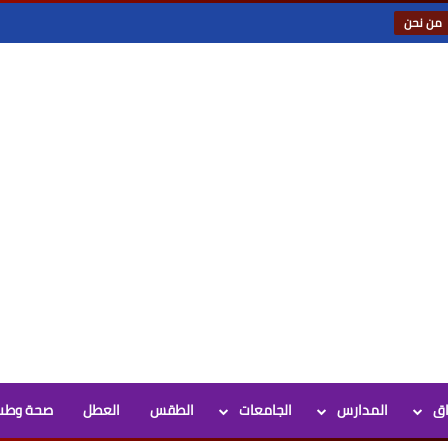
من نحن
اق
المدارس
الجامعات
الطقس
العطل
صحة وطب