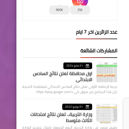
900K
25k
عدد الزائرين اخر 7 ايام
المشاركات الشائعة
21 مايو 2024
اول محافظة تعلن نتائج السادس
الابتدائي
تربية الرصافة الأولى تعلن نتائج السادس الابتدائي لمشاهدة النتيجة
نزل هذا البرنامج من سوق بلي https://play.google.com/s…
01 يوليو 2022
وزارة التربية... تعلن نتائج امتحانات
الثالث متوسط
كشف مصدر في وزارة التربية، اليوم الجمعة، اكمال تصحيح الوزارة