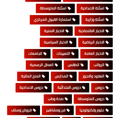
اسئلة الاعدادية
اسئلة المتوسطة
اسئلة وزارية
استمارة القبول المركزي
الاخبار الاقتصادية
الاخبار الامنية
الاخبار الرياضية
الاخبار السياسية
الاخبار العامة
التعيينات
الجامعات
الرواتب
الطقس
العطل الرسمية
العقود والاجور
المدارس
المنح المالية
دروس
دروس الابتدائية
دروس الاعدادية
دروس المتوسطة
صحة وطب
علوم وتكنولوجيا
فن ومشاهير
قروض وسلف