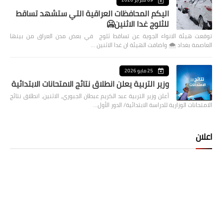
اليكم المحافظات العراقية التي ستشهد تساقط
للثلوج غدا الاثنين🥶
توقعت هيئة الانواء الجوية عن تساقط ثلوج في بعض مدن العراق من بينها
العاصمة بغداد ⁦🌨️⁩ واضافت الهيئة ان غدا الاثنين …
25 مايو 2026
وزير التربية يعلن انطلاق نتائج الامتحانات الابتدائية
أعلن وزير التربية عبد الكريم عبطان الجبوري، الاثنين، انطلاق نتائج
الامتحانات الوزارية للدراسة الابتدائية/ الدور الأول…
اعلان