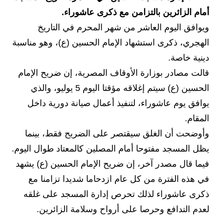
أمام الزائرين بالتزامن مع ذكرى عاشوراء.
الاخبار الاقتصادية
ويوافق اليوم العاشر من شهر المحرم في التاريخ
الاخبار الرياضية
الهجري، ذكرى استشهاد الإمام الحسين (ع)، وهو مناسبة
دينية خاصة.
المدارس
قالت مصادر بوزارة الأوقاف المصرية، إن ضريح الإمام
اخبار وقرارات وزارة التربية
الحسين (ع) سيتم إغلاقه مؤقتا اليوم 5 يوليو، والذي
يوافق يوم عاشوراء، لتنفيذ أعمال صيانة دورية داخل
نتائج الامتحانات
المقام.
المرحلة الابتدائية
وأوضحت أن الغلق سيقتصر على الضريح فقط، بينما
يظل المسجد مفتوحا أمام المصلين كالمعتاد طوال اليوم.
المرحلة المتوسطة
فيما قال مصدر آخر، إن ضريح الإمام الحسين (ع) يشهد
المرحلة الاعدادية
في هذه الفترة من كل عام ازدحاما شديدا تزامنا مع
ذكرى عاشوراء لذلك تحرص إدارة المسجد على غلقه
اسئلة وزارية
لعدم التدافع وحرصا على أرواح وسلامة الزائرين.