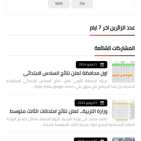
900K
25k
عدد الزائرين اخر 7 ايام
المشاركات الشائعة
21 مايو 2024
اول محافظة تعلن نتائج السادس الابتدائي
تربية الرصافة الأولى تعلن نتائج السادس الابتدائي لمشاهدة
النتيجة نزل هذا البرنامج من سوق بلي https://play.google.com/s…
01 يوليو 2022
وزارة التربية... تعلن نتائج امتحانات الثالث متوسط
كشف مصدر في وزارة التربية، اليوم الجمعة، اكمال تصحيح الوزارة
الدفاتر الامتحانية لجميع مواد مرحلة الثالث المتوسط باستثنا…
09 فبراير 2020