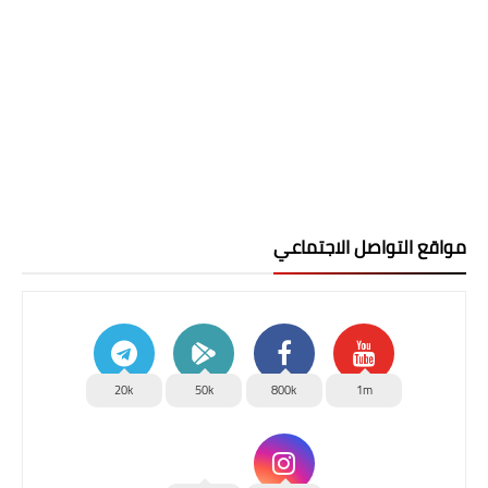
مواقع التواصل الاجتماعي
20k
50k
800k
1m