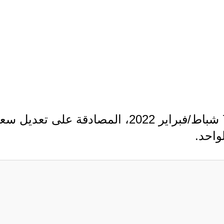
وكان مجلس الوزراء، قد أعلن بتاريخ 7 شباط/فبراير 2022، المصادقة على تعديل 