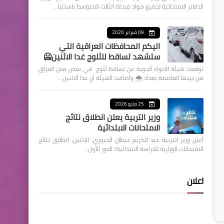
الدفاتر الامتحانية لجميع مواد مرحلة الثالث المتوسط باستثنا…
09 فبراير 2020
اليكم المحافظات العراقية التي
ستشهد تساقط للثلوج غدا الاثنين🥶
توقعت هيئة الانواء الجوية عن تساقط ثلوج في بعض مدن العراق
من بينها العاصمة بغداد ⁦🌨️⁩ واضافت الهيئة ان غدا الاثنين …
25 مايو 2026
وزير التربية يعلن انطلاق نتائج
الامتحانات الابتدائية
أعلن وزير التربية عبد الكريم عبطان الجبوري، الاثنين، انطلاق نتائج
الامتحانات الوزارية للدراسة الابتدائية/ الدور الأول…
اعلان