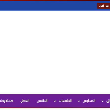
من نحن
اق
المدارس
الجامعات
الطقس
العطل
صحة وطب