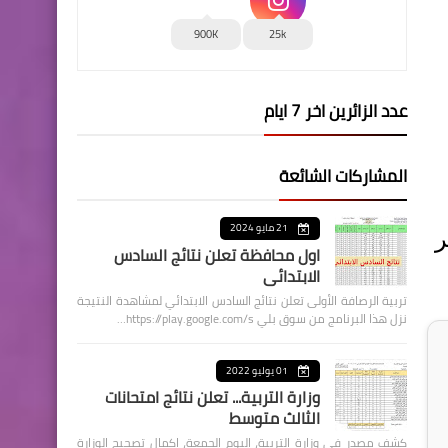
900K
25k
عدد الزائرين اخر 7 ايام
المشاركات الشائعة
21 مايو 2024
سعر
اول محافظة تعلن نتائج السادس
الابتدائي
تربية الرصافة الأولى تعلن نتائج السادس الابتدائي لمشاهدة النتيجة
نزل هذا البرنامج من سوق بلي https://play.google.com/s…
01 يوليو 2022
وزارة التربية... تعلن نتائج امتحانات
الثالث متوسط
كشف مصدر في وزارة التربية، اليوم الجمعة، اكمال تصحيح الوزارة