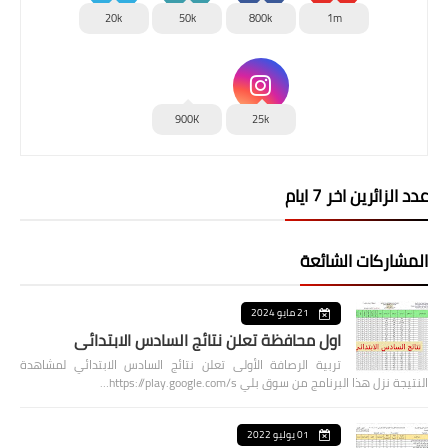
20k
50k
800k
1m
900K
25k
عدد الزائرين اخر 7 ايام
المشاركات الشائعة
21 مايو 2024
اول محافظة تعلن نتائج السادس الابتدائي
تربية الرصافة الأولى تعلن نتائج السادس الابتدائي لمشاهدة
النتيجة نزل هذا البرنامج من سوق بلي https://play.google.com/s…
01 يوليو 2022