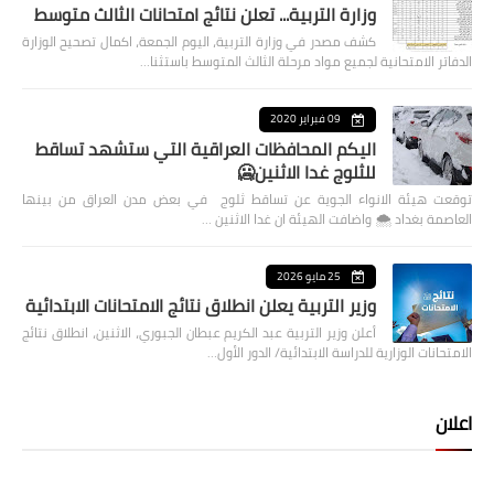
وزارة التربية... تعلن نتائج امتحانات الثالث متوسط
كشف مصدر في وزارة التربية، اليوم الجمعة، اكمال تصحيح الوزارة
الدفاتر الامتحانية لجميع مواد مرحلة الثالث المتوسط باستثنا…
09 فبراير 2020
اليكم المحافظات العراقية التي ستشهد تساقط
للثلوج غدا الاثنين🥶
توقعت هيئة الانواء الجوية عن تساقط ثلوج في بعض مدن العراق من بينها
العاصمة بغداد ⁦🌨️⁩ واضافت الهيئة ان غدا الاثنين …
25 مايو 2026
وزير التربية يعلن انطلاق نتائج الامتحانات الابتدائية
أعلن وزير التربية عبد الكريم عبطان الجبوري، الاثنين، انطلاق نتائج
الامتحانات الوزارية للدراسة الابتدائية/ الدور الأول…
اعلان