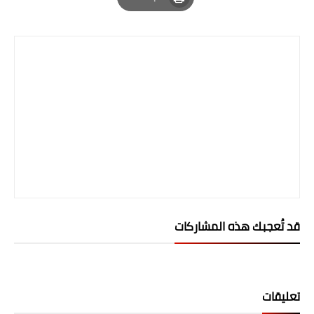
Print
المرحلة الابتدائية
المرحلة المتوسطة
المرحلة الاعدادية
الجامعات
اخبار وقرارات وزارة التعليم
العالي
استمارة القبول المركزي
قد تُعجبك هذه المشاركات
نتائج القبول المركزي
الطقس
العطل
تعليقات