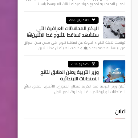
الدفاتر الامتحانية لجميع مواد مرحلة الثالث المتوسط باستثنا…
09 فبراير 2020
اليكم المحافظات العراقية التي
ستشهد تساقط للثلوج غدا الاثنين🥶
توقعت هيئة الانواء الجوية عن تساقط ثلوج في بعض مدن العراق
من بينها العاصمة بغداد ⁦🌨️⁩ واضافت الهيئة ان غدا الاثنين …
25 مايو 2026
وزير التربية يعلن انطلاق نتائج
الامتحانات الابتدائية
أعلن وزير التربية عبد الكريم عبطان الجبوري، الاثنين، انطلاق نتائج
الامتحانات الوزارية للدراسة الابتدائية/ الدور الأول…
اعلان