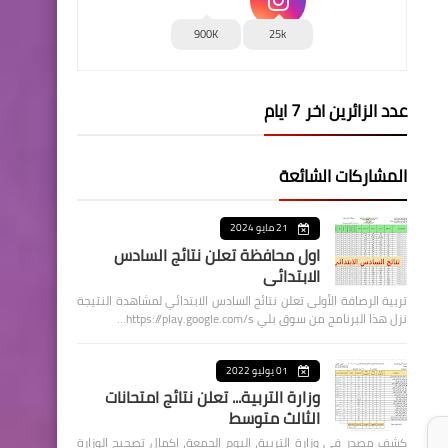
900K
25k
عدد الزائرين اخر 7 ايام
المشاركات الشائعة
21 مايو 2024
اول محافظة تعلن نتائج السادس
الابتدائي
تربية الرصافة الأولى تعلن نتائج السادس الابتدائي لمشاهدة النتيجة
نزل هذا البرنامج من سوق بلي https://play.google.com/s…
01 يوليو 2022
وزارة التربية... تعلن نتائج امتحانات
الثالث متوسط
كشف مصدر في وزارة التربية، اليوم الجمعة، اكمال تصحيح الوزارة