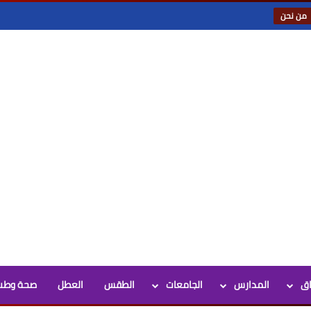
من نحن
اق
المدارس
الجامعات
الطقس
العطل
صحة وطب