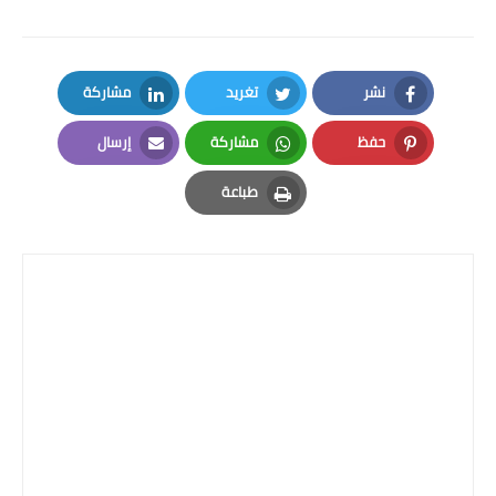
المرحلة الابتدائية
المرحلة المتوسطة
نشر
تغريد
مشاركة
LinkedIn
Twitter
Facebook
المرحلة الاعدادية
حفظ
مشاركة
إرسال
Email
Whatsapp
Pinterest
الجامعات
طباعة
Print
اخبار وقرارات وزارة التعليم
العالي
استمارة القبول المركزي
نتائج القبول المركزي
الطقس
العطل