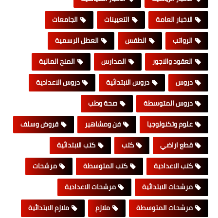
الاخبار العامة
التعيينات
الجامعات
الرواتب
الطقس
العطل الرسمية
العقود والاجور
المدارس
المنح المالية
دروس
دروس الابتدائية
دروس الاعدادية
دروس المتوسطة
صحة وطب
علوم وتكنولوجيا
فن ومشاهير
قروض وسلف
قطع اراضي
كتب
كتب الابتدائية
كتب الاعدادية
كتب المتوسطة
مرشحات
مرشحات الابتدائية
مرشحات الاعدادية
مرشحات المتوسطة
ملازم
ملازم الابتدائية