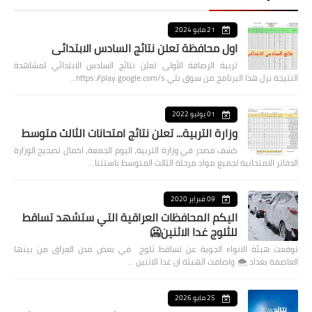
21 مايو 2024
اول محافظة تعلن نتائج السادس الابتدائي
تربية الرصافة الأولى تعلن نتائج السادس الابتدائي لمشاهدة
النتيجة نزل هذا البرنامج من سوق بلي https://play.google.com/s…
01 يوليو 2022
وزارة التربية... تعلن نتائج امتحانات الثالث متوسط
كشف مصدر في وزارة التربية، اليوم الجمعة، اكمال تصحيح الوزارة
الدفاتر الامتحانية لجميع مواد مرحلة الثالث المتوسط باستثنا…
09 فبراير 2020
اليكم المحافظات العراقية التي ستشهد تساقط
للثلوج غدا الاثنين🥶
توقعت هيئة الانواء الجوية عن تساقط ثلوج في بعض مدن العراق من بينها
العاصمة بغداد ⁦🌨️⁩ واضافت الهيئة ان غدا الاثنين …
25 مايو 2026