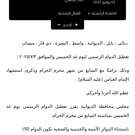
02 يوليو 2025
نتائج التعيينات
الصفحة الرئيسية
العطل الرسمية
العقود والاجور اليومية
الحجم
الرواتب والقروض
ديالى ، بابل ، الديوانية ، واسط ، البصرة ، ذي قار ، ميسان
الرواتب
تعطيل الدوام الرسمي ليوم غد الخميس والموافق ٢٠٢٥/٧/٣ ؛
القروض والسلف
وذلك تزامنًا مع السابع من شهرِ محرم الحرام وذكرى استشهاد
المنح المالية
الإمام العباس (عليه السلام) .
قطع الاراضي
عظم الله أجرنا وأجركم.
اخبار العراق
مجلس محافظة الديوانية يقرر تعطيل الدوام الرسمي يوم غد
الخميس بمناسبة السابع من محرم الحرام
الاخبار السياسية
باستثناء الدوائر الأمنية والخدمية والصحية يكون الدوام 50٪
الاخبار الامنية