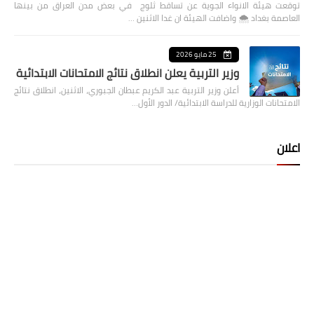
توقعت هيئة الانواء الجوية عن تساقط ثلوج في بعض مدن العراق من بينها
العاصمة بغداد ⁦🌨️⁩ واضافت الهيئة ان غدا الاثنين …
25 مايو 2026
وزير التربية يعلن انطلاق نتائج الامتحانات الابتدائية
أعلن وزير التربية عبد الكريم عبطان الجبوري، الاثنين، انطلاق نتائج
الامتحانات الوزارية للدراسة الابتدائية/ الدور الأول…
اعلان