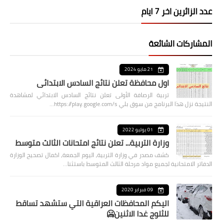
عدد الزائرين اخر 7 ايام
المشاركات الشائعة
21 مايو 2024
اول محافظة تعلن نتائج السادس الابتدائي
تربية الرصافة الأولى تعلن نتائج السادس الابتدائي لمشاهدة
النتيجة نزل هذا البرنامج من سوق بلي https://play.google.com/s…
01 يوليو 2022
وزارة التربية... تعلن نتائج امتحانات الثالث متوسط
كشف مصدر في وزارة التربية، اليوم الجمعة، اكمال تصحيح الوزارة
الدفاتر الامتحانية لجميع مواد مرحلة الثالث المتوسط باستثنا…
09 فبراير 2020
اليكم المحافظات العراقية التي ستشهد تساقط
للثلوج غدا الاثنين🥶