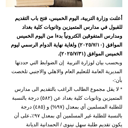
الاخبار الاقتصادية
أعلنت وزارة التربية، اليوم الخميس، فتح باب التقديم
الاخبار الرياضية
للقبول في مدارس المتميزين وثانويات كلية بغداد
المدارس
ومدارس المتفوقين الكترونياً بدءا من اليوم الخميس
الموافق (٢٠٢٥/٧/١٠) ولغاية نهاية الدوام الرسمي ليوم
اخبار وقرارات وزارة التربية
الخميس الموافق (٢٠٢٥/٧/٣١).
نتائج الامتحانات
وبحسب بيان لوزارة التربية إن الضوابط التي حددتها
المديرية العامة للتعليم العام والاهلي والاجنبي تلخصت
المرحلة الابتدائية
بأن:-
المرحلة المتوسطة
* لا يقل مجموع الطالب الراغب بالتقديم الى مدارس
المتميزين وثانويات كلية بغداد عن (٥٨٢) درجة بالنسبة
المرحلة الاعدادية
للطلبة المسلمين أي بمعدل (۹۷%) و (٤٨٥) درجة
اسئلة وزارية
بالنسبة للطلبة غير المسلمين أي بمعدل ٩٧٪،على أن
يكون تقديم طلبة سهل نينوى / الحمدانية الديانة