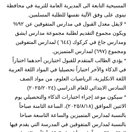
المرحلة الابتدائية
المسيحية التابعة الى المديرية العامة للتربية في محافظة
المرحلة المتوسطة
نينوى على وفق الآلية نفسها للطلبة المسلمين.
* لايقل معدل القبول في مدارس المتفوقين عن ٩٢%
المرحلة الاعدادية
ويكون مجموع التقديم لطلبة مجموعة مدارس ايشق
مرشحات
ومدارس جاغ في كركوك (٦٤٤ ) لمدارس المتفوقين
ومجموع (٦٩٧) لمدارس المتميزين.
المرحلة الابتدائية
* يؤدي الطالب المتقدم للقبول اختبارين أحدهما اختباراً
المرحلة المتوسطة
في الذكاء والآخر اختباراً تحصيليا في المواد اللغة العربية
اللغة الانكليزية، الرياضيات العلوم، من مواد الصف
المرحلة الاعدادية
السادس الابتدائي للعام الدراسي (٢٠٢٥/٢٠٢٤)
كتب مدرسية
* سيكون موعد إجراء اختبارات الذكاء والتحصيلي يوم
الاثنين الموافق (٢٠٢٥/٨/۱۸)، الساعة الثامنة صباحاً
المرحلة الابتدائية
بالنسبة لمدارس المتميزين والساعة التاسعة صباحا
المرحلة المتوسطة
بالنسبة لمدارس المتفوقين في المدرسة التي يقدم فيها