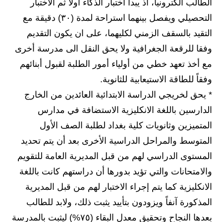
الطالب الكترونياً، اذ يبدأ اختبار الذكاء أولاً ثم الاختبار
المرحلة الاعدادية
التحصيلي ويفصل بينهما استراحة لمدة (۳۰) دقيقة مع
ملازم دراسية
التقيد بالسقف الزمني لكليهما، على ان يكون التقديم
وفقا للرقعة الجغرافية ولا يحق النقل الى مدرسة أخرى
المرحلة الابتدائية
مع أخذ تعهد خطي من أولياء أمور الطلبة لقبول أبنائهم
المرحلة المتوسطة
وفقاً للطاقة الاستيعابية للثانوية.
* يحق لخريجي الدراسة الابتدائية العائدين من الخارج
المرحلة الاعدادية
الدارسين باللغة الانكليزية الاستضافة في مدارس
دروس
المتميزين وثانويات كلية بغداد لطلبة الصف الأول
المتوسط والمراحل الدراسية الأخرى بعد أن يتم تحديد
المرحلة الابتدائية
المستوى الدراسي لهم من قبل المديرية العامة للتقويم
المرحلة المتوسطة
والامتحانات والتي تؤيد بدورها أن دراستهم كانت باللغة
الانكليزية كما يتم إجراء الاختبار لهم من قبل المديرية
المرحلة الاعدادية
المذكورة آنفاً ويزودون بتأييد يثبت ذلك، ولابد للطالب
مواضيع انشاء
بعدها النجاح وتحقيق معدل البقاء (٧٥%) ليثبت بالمدرسة