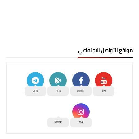
مواقع التواصل الاجتماعي
20k
50k
800k
1m
900K
25k