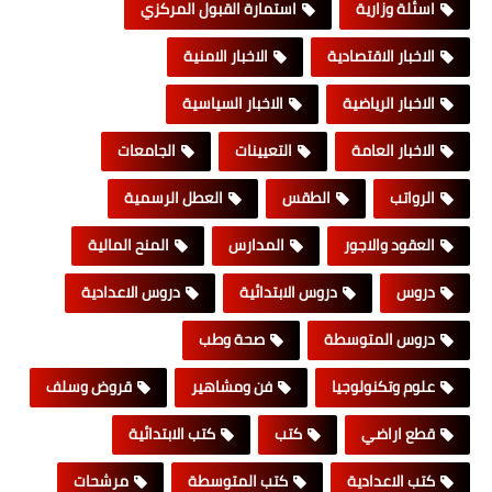
اسئلة وزارية
استمارة القبول المركزي
الاخبار الاقتصادية
الاخبار الامنية
الاخبار الرياضية
الاخبار السياسية
الاخبار العامة
التعيينات
الجامعات
الرواتب
الطقس
العطل الرسمية
العقود والاجور
المدارس
المنح المالية
دروس
دروس الابتدائية
دروس الاعدادية
دروس المتوسطة
صحة وطب
علوم وتكنولوجيا
فن ومشاهير
قروض وسلف
قطع اراضي
كتب
كتب الابتدائية
كتب الاعدادية
كتب المتوسطة
مرشحات