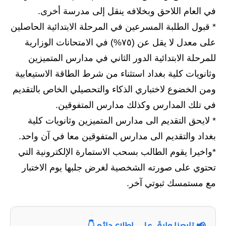
في العام اللاحق وبخلافه ينقل إلى مدرسة أخرى.
المرحلة الابتدائية
* قبول الطلبة المسرعين في المرحلة الابتدائية الحاصلين
المرحلة المتوسطة
على معدل لا يقل عن (٧٥%) في الامتحانات الوزارية
للمرحلة الابتدائية الدور الثاني في مدارس المتميزين
المرحلة الاعدادية
وثانويات كلية بغداد استثناء من شرط الطاقة الاستيعابية
الجامعات
ومن الخضوع لاختباري الذكاء والتحصيلي الخاص بالتقديم
في تلك المدارس وكذلك مدارس المتفوقين.
اخبار وقرارات وزارة التعليم
العالي
* لايحق التقديم الى مدارس المتميزين وثانويات كلية
بغداد والتقديم الى مدارس المتفوقين معا في آن واحد.
استمارة القبول المركزي
*واخيرا يقوم الطالب بسحب الاستمارة الإلكترونية التي
نتائج القبول المركزي
تحتوي على صورته الشخصية لغرض جلبها يوم الاختبار
مع مستمسك ثبوتي آخر.
الطقس
العطل
📢 تابعنا وابقَ على اطلاع دائم 👇