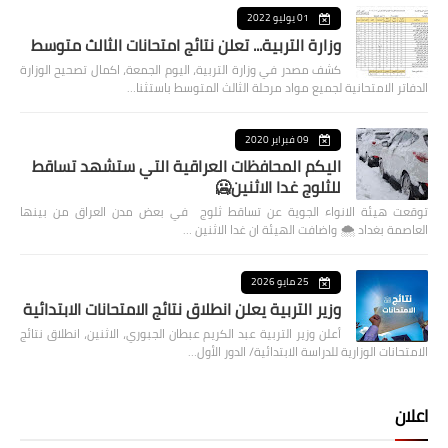
01 يوليو 2022
وزارة التربية... تعلن نتائج امتحانات الثالث متوسط
كشف مصدر في وزارة التربية، اليوم الجمعة، اكمال تصحيح الوزارة
الدفاتر الامتحانية لجميع مواد مرحلة الثالث المتوسط باستثنا…
09 فبراير 2020
اليكم المحافظات العراقية التي ستشهد تساقط
للثلوج غدا الاثنين🥶
توقعت هيئة الانواء الجوية عن تساقط ثلوج في بعض مدن العراق من بينها
العاصمة بغداد ⁦🌨️⁩ واضافت الهيئة ان غدا الاثنين …
25 مايو 2026
وزير التربية يعلن انطلاق نتائج الامتحانات الابتدائية
أعلن وزير التربية عبد الكريم عبطان الجبوري، الاثنين، انطلاق نتائج
الامتحانات الوزارية للدراسة الابتدائية/ الدور الأول…
اعلان