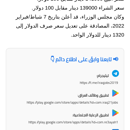
سعر الشراء 139000 دينار مقابل 100 دولار.
الاخبار الاقتصادية
وكان مجلس الوزراء، قد أعلن بتاريخ 7 شباط/فبراير
الاخبار الرياضية
2022، المصادقة على تعديل سعر صرف الدولار إلى
1320 دينار للدولار الواحد.
المدارس
اخبار وقرارات وزارة التربية
📢 تابعنا وابقَ على اطلاع دائم 👇
نتائج الامتحانات
تيليجرام:
المرحلة الابتدائية
https://t.me/iraqjobs2019
المرحلة المتوسطة
تطبيق وظائف العراق:
https://play.google.com/store/apps/details?id=com.iraq21jobs
المرحلة الاعدادية
تطبيق الرعاية الاجتماعية:
اسئلة وزارية
https://play.google.com/store/apps/details?id=com.re3ayah1