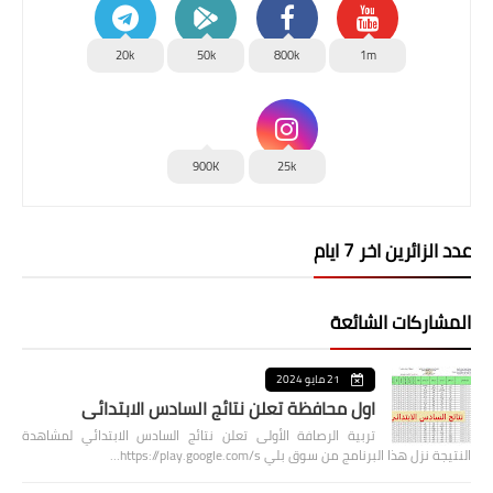
20k
50k
800k
1m
900K
25k
عدد الزائرين اخر 7 ايام
المشاركات الشائعة
21 مايو 2024
اول محافظة تعلن نتائج السادس الابتدائي
تربية الرصافة الأولى تعلن نتائج السادس الابتدائي لمشاهدة
النتيجة نزل هذا البرنامج من سوق بلي https://play.google.com/s…